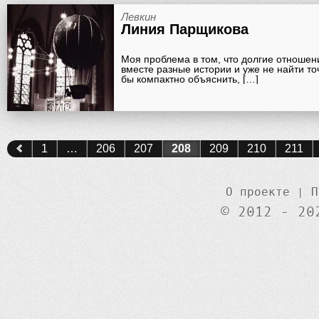
Левкин
Линия Парщикова
Моя проблема в том, что долгие отноше
вместе разные истории и уже не найти то
бы компактно объяснить, […]
1
…
206
207
208
209
210
211
О проекте
|
П
© 2012 - 20