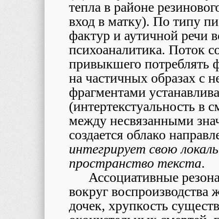
тепла в районе резиново
вход в матку). По типу п
фактур и аутичной речи в
психоаналитика. Поток со
привыкшего потреблять ф
на частичных образах с 
фрагментами устанавлив
(интертекстуальность в 
между несвязанными значе
создается облако направ
интегрирует свою локал
пространство текстa
.
Ассоциативные резона
вокруг воспроизводствa ж
дочек, хрупкость сущест