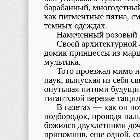
барабанный, многодетный
как пигментные пятна, 
темных одеждах.
Намеченный розовый 
Своей архитектурной
домик принцессы из марц
мультика.
Тото проезжал мимо не
паук, выпуская из себя с
опутывая нитями будущих
гигантской веревке тащил
В газетах — как он по
подбородок, проводя пал
божился двухлетними доче
припомнив, еще одной, 