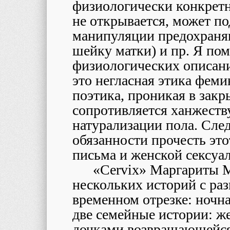
физиологически конкретн
не открывается, может по
манипуляции предохраня
шейку матки) и пр. Я пом
физиологических описан
это негласная этика феми
поэтика, проникая в закр
сопротивляется ханжеств
натурализации пола. Cлед
обязанности прочесть это
письма и женской сексуа
«Cervix» Маргариты 
нескольких историй с ра
временном отрезке: ночна
две семейные истории: ж
дочками возвращающейся