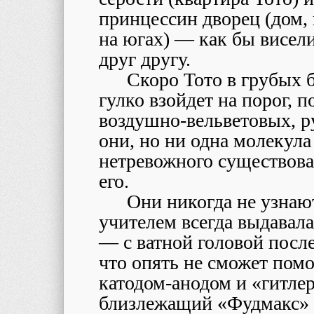
принцессин дворец (дом
на югах) — как бы висели
друг другу.
Скоро Тото в грубых 
гулко взойдет на порог, п
воздушно-вельветовых, р
они, но ни одна молекула
нетревожного существован
его.
Они никогда не узнают
учителем всегда выдавала
— с ватной головой посл
что опять не сможет помо
катодом-анодом и «гитлер
близлежащий «Фудмакс» и