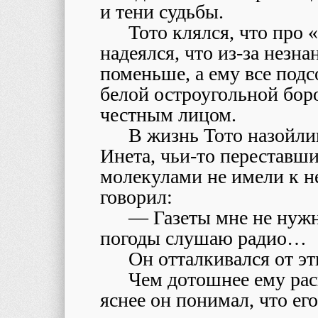
и тени судьбы.
Тото клялся, что про «
надеялся, что из-за незна
поменьше, а ему все под
белой остроугольной бо
честным лицом.
В жизнь Тото назойлив
Инета, чьи-то переставш
молекулами не имели к н
говорил:
— Газеты мне не нужн
погоды слушаю радио…
Он отталкивался от эт
Чем дотошнее ему рас
яснее он понимал, что е