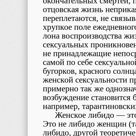
окончательных смертей, 
отцовская жизнь неприка
переплетаются, не связыв
хрупкое поле ежедневног
лона воспроизводства ж
сексуальных проникнове
не принадлежащие непоср
самой по себе сексуально
бугорков, красного солнц
женской сексуальности пр
примерно так же однозна
возбуждение становится 
например, тарантиновски
Женское либидо — это
Это не либидо женщин (т
либидо, другой теоретич