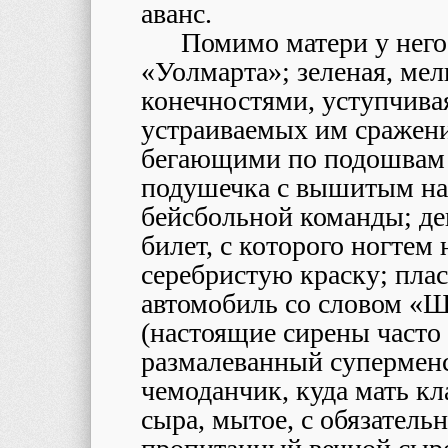
аванс.
Помимо матери у него
«Уолмарта»; зеленая, ме
конечностями, уступчива
устраиваемых им сражени
бегающими по подошвам 
подушечка с вышитым на
бейсбольной команды; д
билет, с которого ногтем
серебристую краску; пла
автомобиль co словом «
(настоящие сирены часто 
размалеванный cупермен
чемоданчик, куда мать к
сыра, мытое, с обязатель