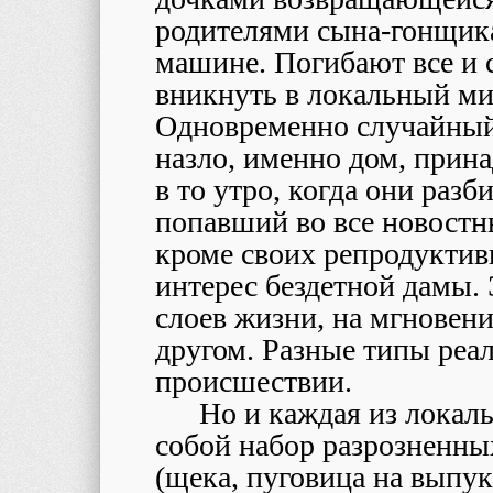
родителями сынa-гонщикa
машине. Погибают все и с
вникнуть в локальный ми
Одновременно случайный
назло, именно дом, прин
в то утро, когда они разб
попавший во все новостны
кроме своих репродуктив
интерес бездетной дамы. 
слоев жизни, на мгновен
другом. Разные типы реал
происшествии.
Но и каждая из локал
собой набор разрозненн
(щека, пуговица на выпу