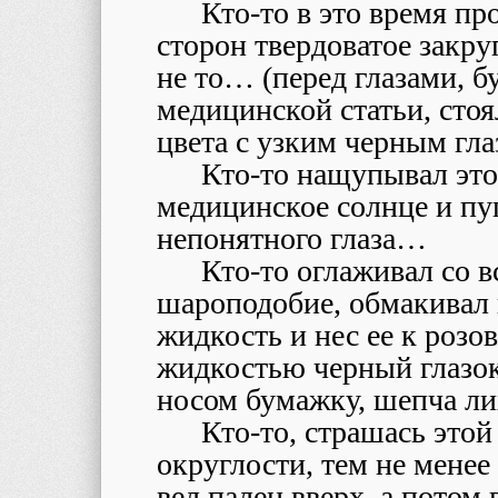
Кто-то в это время пр
сторон твердоватое закру
не то… (перед глазами, б
медицинской статьи, стоя
цвета с узким черным гл
Кто-то нащупывал эт
медицинское солнце и пуг
непонятного глаза…
Кто-то оглаживал со 
шароподобие, обмакивал
жидкость и нес ее к роз
жидкостью черный глазок
носом бумажку, шепча л
Кто-то, страшась это
округлости, тем не менее
вел палец вверх, а потом