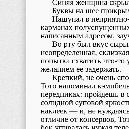
Синяя женщина скрыл
Буквы на шее прикры
Нащупал в неприятн
карманах полуспущенных
написанным адресом, зауч
Во рту был вкус сыры
неопределенная, склизкая
попытка схватить что-то 
желанием ее задержать.
Крепкий, не очень сп
Тото напоминал кэмпбель
передниках: пройдешь в 
солидной суповой яркост
наклеек — и, не нуждаясь
отличие от консервов, Тот
бок упиралась чужая теле