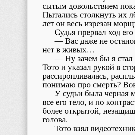
сытым довольствием по
Пытались столкнуть их лб
лет он весь изрезан мо
Судья прервал ход его
— Вас даже не остано
нет в живых…
— Ну зачем бы я стал
Тото и указал рукой в ст
рассиропливалась, расплы
понимаю про смерть? Вон
У судьи была черная 
все его тело, и по контр
более открытой, незащищ
голова.
Тото взял видеотехни