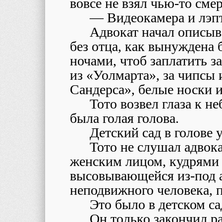
вовсе не взял чью-то смер
— Видеокамера и лэп
Адвокат начал описыва
без отца, как вынуждена 
ночами, чтоб заплатить з
из «Уолмарта», за чипсы
Сандерса», белые носки и
Тото возвел глаза к не
была голая голова.
Детский сад в голове 
Тото не слушал адво
женским лицом, кудрями 
высовывающейся из-под а
неподвижного человека, п
Это было в детском са
Он только закончил ра