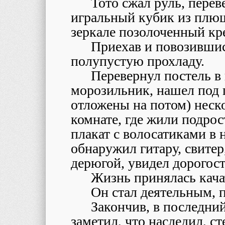
Тото сжал руль, перев
игральный кубик из плюш
зеркале позолоченный кре
Приехав и повозившис
полупустую прохладу.
Перевернул постель в 
морозильник, нашел под 
отложены на потом) нес
комнате, где жили подро
плакат с волосатиками в
обнаружил гитару, свитер,
дерюгой, увидел дорогос
Жизнь принялась качат
Он стал деятельным, п
Закончив, в последни
заметил, что наследил, ст