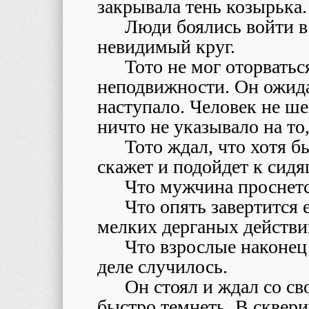
закрывала тень козырька.
Люди боялись войти 
невидимый круг.
Тото не мог оторватьс
неподвижности. Он ожида
наступало. Человек не ше
ничто не указывало на то,
Тото ждал, что хотя б
скажет и подойдет к сид
Что мужчина проснетс
Что опять завертится 
мелких дерганых действи
Что взрослые наконец 
деле случилось.
Он стоял и ждал со св
быстро темнеть. В сквер