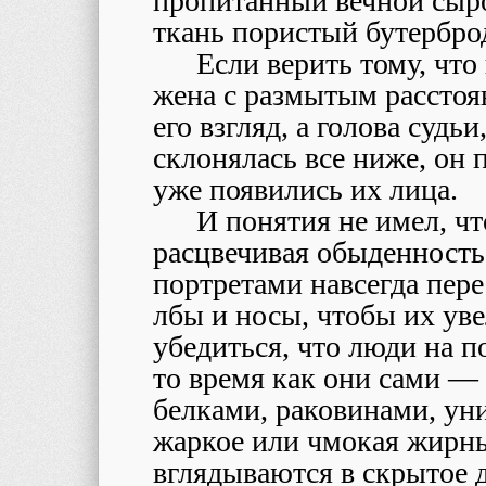
пропитанный вечной сыро
ткань пористый бутербро
Если верить тому, что 
жена с размытым расстоя
его взгляд, а голова судь
склонялась все ниже, он п
уже появились их лица.
И понятия не имел, ч
расцвечивая обыденность
портретами навсегда пер
лбы и носы, чтобы их уве
убедиться, что люди на п
то время как они сами —
белками, раковинами, уни
жаркое или чмокая жир
вглядываются в скрытое 