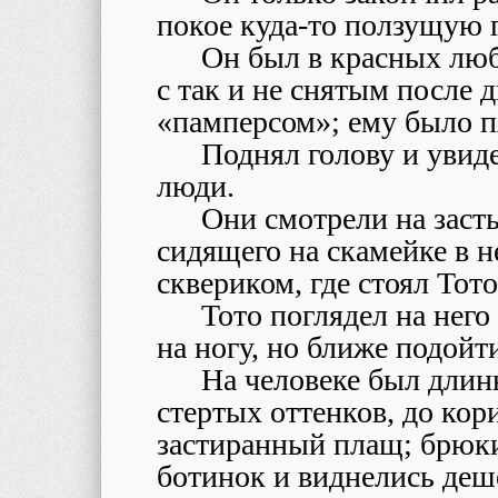
покое куда-то ползущую 
Он был в красных люб
с так и не снятым после 
«памперсом»; ему было пя
Поднял голову и увиде
люди.
Они смотрели на засты
сидящего на скамейке в 
сквериком, где стоял Тото
Тото поглядел на него
на ногу, но ближе подойт
На человеке был длин
стертых оттенков, до ко
застиранный плащ; брюки
ботинок и виднелись деше