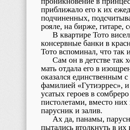
проникновение в принцес
приближало его к их еже
подчиненных, подсчитыва
рояле, на бирже, гитаре,
В квартире Тото висел
консервные банки в красн
Тото вспоминал, что так и
Сам он в детстве так 
мать отдала его в изощре
оказался единственным с
фамилией «Гутиэррес», и
усатых героев в сомбрер
пистолетами, вместо них
парусник и залив.
Ах да, панамы, парусн
пытались втолкнуть в их 