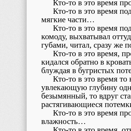
Кто-то в это время п
Кто-то в это время п
мягкие части…
Кто-то в это время по
комоду, выхватывал отту
губами, читал, сразу же 
Кто-то в это время, п
кидался обратно в кроват
блуждая в бугристых по
Кто-то в это время то
увлекающую глубину одн
безымянный, то вдруг ста
растягивающиеся потем
Кто-то в это время пр
влажность…
Кто-то в это время, о