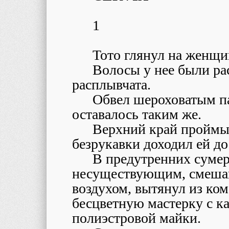
1
Тото глянул на женщин
Волосы у нее были ра
расплывчата.
Обвел шероховатым п
оставалось таким же.
Верхний край проймы 
безрукавки доходил ей д
В предутренних сумер
несуществующим, смеша
воздухом, вытянул из ко
бесцветную мастерку с к
полиэстровой майки.