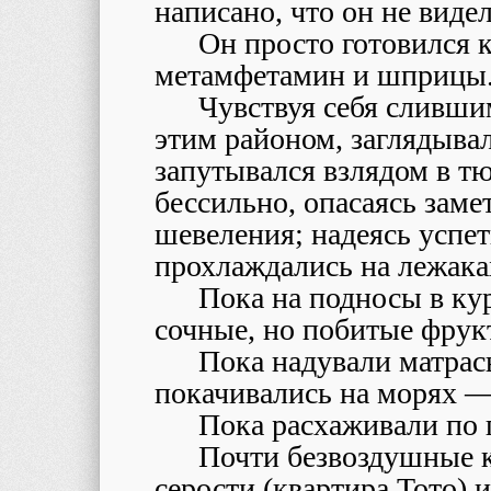
написано, что он не виде
Он просто готовился 
метамфетамин и шприцы
Чувствуя себя слившим
этим районом, заглядывал
запутывался взлядом в т
бессильно, опасаясь заме
шевеления; надеясь успет
прохлаждались на лежака
Пока на подносы в ку
сочные, но побитые фрук
Пока надували матрасы
покачивались на морях —
Пока расхаживали по 
Почти безвоздушные к
серости (квартира Тото) 