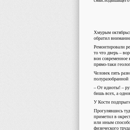
смыслодышащего д
Хмурым октябрьск
обратил внимание
Ремонтировали ре
то что дверь – во
вон современное 
прямо-таки геоло
Человек пять раз
полуразобранной 
– От идиоты! – ру
бишь всех, а одно
У Кости подпрыгн
Прогулявшись туд
приметил в окрес
или иным способо
физического труд