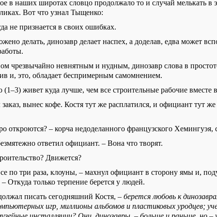
ое в наших широтах словцо продолжало то и случай мелькать в
ликах. Вот что узнал Тыщенко:
да не признается в своих ошибках.
ложено делать, динозавр делает наспех, а доделав, едва
может
вспо
работы.
вом чрезвычайно невнятным и нудным, динозавр слова в простоте
чив и, это, обладает беспримерным самомнением.
о (1–3) живет куда лучше, чем все строительные рабочие вместе 
аказ, вынес кофе. Костя тут же расплатился, и официант тут же
ро откроются? – корча недоделанного французского Хемингуэя,
 безмятежно ответил официант. – Вона что творят.
троительство? Движется?
е по три раза, клоуны, – махнул официант в сторону ямы и, под
 – Откуда только терпение берется у людей.
одолжал писать сегодняшний Костя, –
берется любовь к динозавр
омпьютерных игр, миллионы альбомов и пластиковых уродцев; уч
узейные инсталляции? Они, динозавры, – больше и раньше, но – у