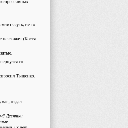
 экспрессивных
мнить суть, не то
 не скажет (Костя
взятые.
 вернулся со
 спросил Тыщенко.
умав, отдал
ам? Десятки
еные
мерли, их нет.