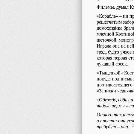
Фильмы, думал Ко
«Корабль» – ни п
решетчатым заборо
домохозяйка брали
млечной Костиной
щеточкой, моногр
Играла она на ней
гряд, будто учхоз
которая первая ст
лукавый сосок.
«Тыщенкой» Кост
покуда подписыва
противостоящего 
«Записки червячк
«Одежду, собак и
надольше, мы – си
Отчего так щемящ
и просто: они ухо
пребудут – они…