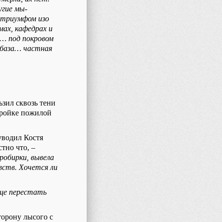
угие мы-
 триумфом изо
мах, кафедрах и
и… под покровом
 база… частная
ьзил сквозь тени
тройке пожилой
 уводил Костя
тно что, –
робирки, вывела
вств. Хочется ли
ще перестать
торону лысого с