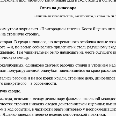
ракона и прогулочного тяни-толкая (для нужд столиц и областн
Охота на динозавра
Станешь ли забавляться им, как птичкою, и свяжешь ли 
им утром журналист «Пригородной газеты» Костя Ященко шел 
 на странную стройку.
сторан. В груди изящного, но потрепанного особняка новые хоз
рота, – и, по всему, собирались прилепить к столь радушному вход
крыльцо. Тем удивительней было наблюдать на месте будущего 
гическую ямищу.
нокалиберных, одинаково хмурых рабочих стояли в утреннем не
или полуразрушенной опалубки, зацепившейся на краю раскопо
гались рабочие и на все корки крыли, странное дело, динозавров.
го конкретного – в особенности.
уло сердце.
а-сюда, вспомнив между делом пару фильмов школьной молодос
тностях стройки никаких следов доисторической ящерицы; вмеш
м в ход событий, в частности брать интервью у неопохмеливши
а, Ященко зарекся в первую неделю репортерской практики.