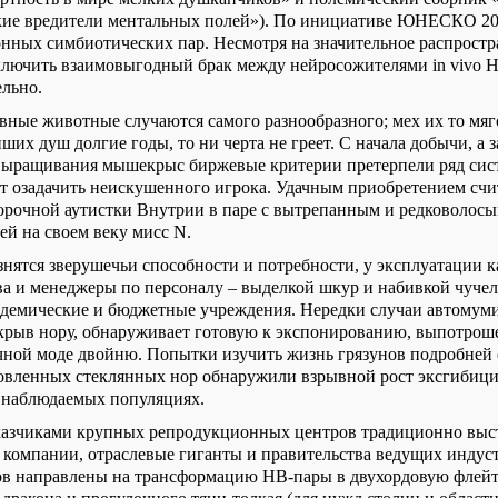
кие вредители ментальных полей»). По инициативе ЮНЕСКО 200
нных симбиотических пар. Несмотря на значительное распрост
аключить взаимовыгодный брак между нейросожителями
in vivo 
ельно.
вные животные случаются самого разнообразного; мех их то мяго
ших душ долгие годы, то ни черта не греет. С начала добычи, а 
ыращивания мышекрыс биржевые критерии претерпели ряд си
т озадачить неискушенного игрока. Удачным приобретением счи
орочной аутистки Внутрии в паре с вытрепанным и редковолос
ей на своем веку мисс N.
азнятся зверушечьи способности и потребности, у эксплуатации 
ва и менеджеры по персоналу – выделкой шкур и набивкой чучел
адемические и бюджетные учреждения. Нередки случаи автомум
скрыв нору, обнаруживает готовую к экспонированию, выпотро
чной моде двойню. Попытки изучить жизнь грязунов подробней
овленных стеклянных нор обнаружили взрывной рост эксгибиц
х наблюдаемых популяциях.
аказчиками крупных репродукционных центров традиционно вы
компании, отраслевые гиганты и правительства ведущих индус
ов направлены на трансформацию НВ-пары в двухордовую флейт