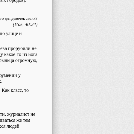
ых городов).
его для девочек своих?
(Иов, 40:24)
по улице и
яева прорубили не
у какое-то из Бога
крыльца огромную,
доумении у
к.
 Как класс, то
ти, журналист не
иваться же тем
хся людей