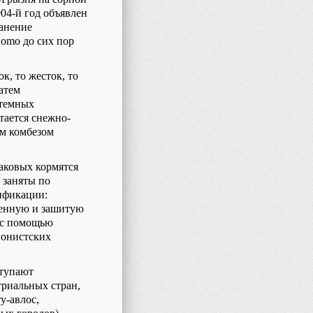
4-й год объявлен
ранение
Homo
до сих пор
к, то жесток, то
затем
стемных
тается снежно-
ым комбезом
каковых кормятся
 заняты по
ификации:
шенную и зашитую
 с помощью
ионистских
ступают
триальных стран,
у-авлос,