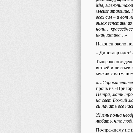
Мы, млекопитающие
млекопитающие. 
всех сил – и вот
визах генетики и
ночи… краеведче
инициатива…»
Наконец около по
– Динозавр идет! 
Тыщенко огляделся
ветвей и листьев
мужик с ватмано
«…Сорокапятилет
прочь из «Пригоро
Петра, мать трои
на свет Божий ма
ей начать все на
Жизнь полна нео
любить, что люби
По-прежнему не п