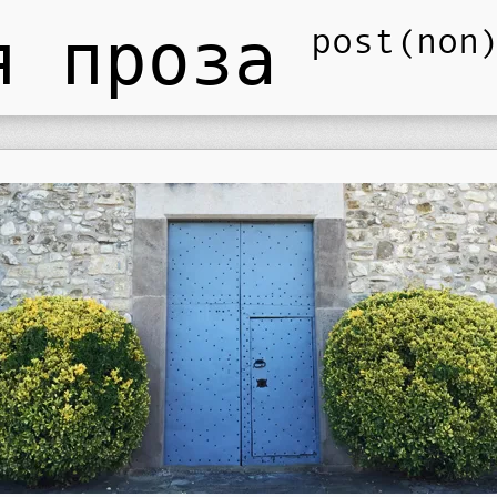
я проза
post(non