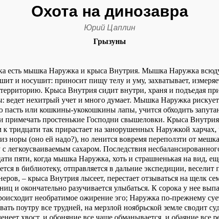
Охота на динозавра
Юрий Цаплин
Грызуны
ка есть мышка Наружка и крыса Внутрия. Мышка Наружка всюду
шит и носушит: приносит пищу телу и уму, захватывает, измеряет
территорию. Крыса Внутрия сидит внутри, храня и подъедая 
: ведет нехитрый учет и много думает. Мышка Наружка рискует
ю пасть или кошкины-укокошкины лапы, учится обходить запута
 и примечать простенькие Господни свышеловки. Крыса Внутрия
м к тридцати так прирастает на занорушенных Наружкой харчах, 
 из норы (оно ей надо?), но ленится вовремя переползти от мешк
 с легкоусваиваемым сахаром. Последствия несбалансированног
ати пяти, когда мышка Наружка, хоть и страшненькая на вид, ещ
ется в библиотеку, отправляется в дальние экспедиции, веселит 
еров, – крыса Внутрия лысеет, перестает отзываться на щелк сем
ниц и окончательно разучивается улыбаться. К сорока у нее вып
роисходит необратимое ожирение эго; Наружка по-прежнему суе
авать поутру все трудней, на мерзлой ноябрьской земле сводит су
енеет хвост, и обоняние все чаще обманывается, и обаяние все р