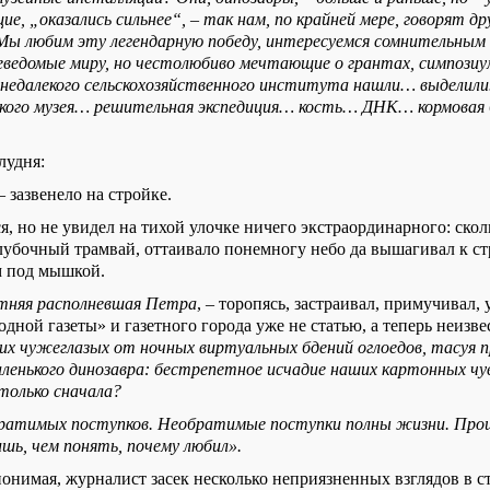
, „оказались сильнее“, – так нам, по крайней мере, говорят др
Мы любим эту легендарную победу, интересуемся сомнительным
 неведомые миру, но честолюбиво мечтающие о грантах, симпозиу
з недалекого сельскохозяйственного института нашли… выделил
ского музея… решительная экспедиция… кость… ДНК… кормовая
лудня:
– зазвенело на стройке.
, но не увидел на тихой улочке ничего экстраординарного: скол
 лубочный трамвай, оттаивало понемногу небо да вышагивал к с
м под мышкой.
няя располневшая Петра
, – торопясь, застраивал, примучивал,
дной газеты» и газетного города уже не статью, а теперь неизвес
х чужеглазых от ночных виртуальных бдений оглоедов, тасуя п
ленького динозавра: бестрепетное исчадие наших картонных чу
столько сначала?
братимых поступков. Необратимые поступки полны жизни. Про
шь, чем понять, почему любил».
онимая, журналист засек несколько неприязненных взглядов в с