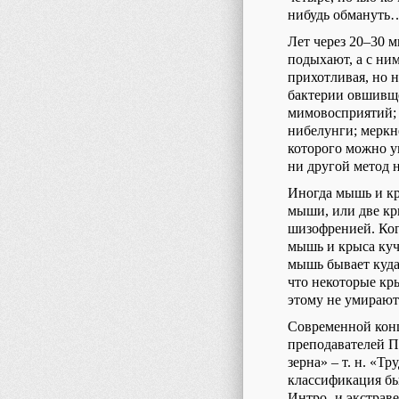
нибудь обмануть
Лет через 20–30 м
подыхают, а с ни
прихотливая, но 
бактерии овшивщ
мимовосприятий; 
нибелунги; меркн
которого можно у
ни другой метод н
Иногда мышь и кр
мыши, или две кр
шизофренией. Ког
мышь и крыса куч
мышь бывает куда 
что некоторые кр
этому не умирают
Современной конц
преподавателей П
зерна» – т. н. «Тр
классификация бы
Интро- и экстрав