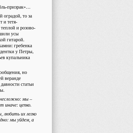
абль-призрак»…
 оградой, то за
 и тетя-
 теплой и розово-
ешили усы
ой гитарой.
камни: гребенка
удентки у Петры,
ьев купальника
ообщения, но
ей веранде
 давности статьи
ы.
несложно: мы –
т иначе: цепко.
, любить их легко
дно: мы уйдем, а