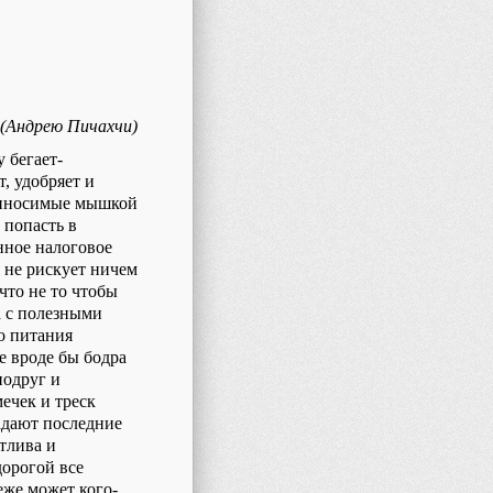
(Андрею Пичахчи)
 бегает-
, удобряет и
приносимые мышкой
 попасть в
нное налоговое
 не рискует ничем
что не то чтобы
а с полезными
о питания
е вроде бы бодра
подруг и
ечек и треск
адают последние
тлива и
дорогой все
еже может кого-