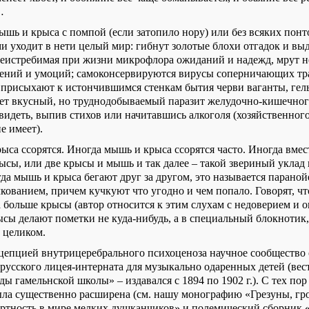
…
ышь и крыса с помпой (если затопило нору) или без всяких понт
ми уходит в нети целый мир: гибнут золотые блохи отгадок и вы
неистребимая при жизни микрофлора ожиданий и надежд, мрут 
ений и умоций; самоконсервируются вирусы соперничающих тр
присыхают к истончившимся стенкам бытия черви ваганты, гел
ет вкусный, но труднодобываемый паразит желудочно-кишечного
видеть, выпив стихов или начитавшись алкоголя (хозяйственного
е имеет).
ыса ссорятся. Иногда мышь и крыса ссорятся часто. Иногда вмес
ысы, или две крысы и мышь и так далее – такой звериный уклад 
да мышь и крыса бегают друг за другом, это называется парано
кованием, причем кучкуют что угодно и чем попало. Говорят, чт
больше крысы (автор относится к этим слухам с недоверием и оп
ысы делают пометки не куда-нибудь, а в специальный блокнотик,
 целиком.
епцией внутрицеребрального психоценоза научное сообщество 
русского лицея-интерната для музыкально одаренных детей (ве
уды гамельнской школы» – издавался с 1894 по 1902 г.). С тех пор
ла существенно расширена (см. нашу монографию «Грезуны, г
ертность в мире мелких душканчиков» и полемический сборник 