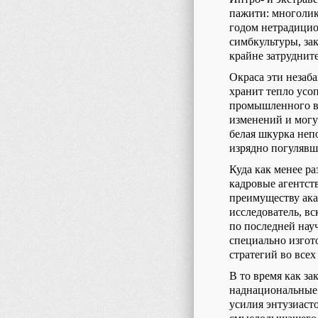
пажити: многоли
годом нетрадицио
симбкультуры, з
крайне затруднит
Окраса эти незаба
хранит тепло усоп
промышленного в
изменений и могу
белая шкурка неп
изрядно погулявш
Куда как менее р
кадровые агентст
преимуществу ак
исследователь, в
по последней нау
специально изгот
стратегий во все
В то время как з
наднациональные 
усилия энтузиаст