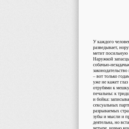
У каждого челове
разведывает, нору
метит посильную 
Наружкой запасцы
собачью-незадачь
законодательство
– вот только года
уже не кажет глаз
отрубями к мешку
печальны: к тридц
и бойка: записыва
сексуальных партн
разрываемых стра
зубы и мысли и п
деятельна, но вст
четыре, ночью коч