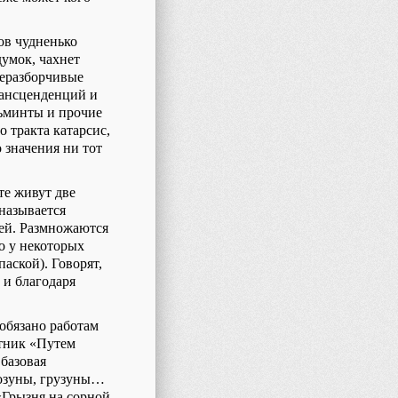
ов чудненько
думок, чахнет
неразборчивые
ансценденций и
ьминты и прочие
 тракта катарсис,
 значения ни тот
те живут две
называется
йей. Размножаются
о у некоторых
аской). Говорят,
 и благодаря
обязано работам
стник «Путем
 базовая
розуны, грузуны…
«Грызня на сорной