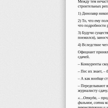
Между тем нечаст
строительных реп
1) Динозавр никог
2) То, что ему по
что подробности 
3) Будучи сущест
поежился), занос
4) Вследствие чег
Официант принял з
сдачей.
– Конкуренты ско
– Пес их знает, –
– А как вообще с
– Переделывают вс
журналисту сдачу.
«…Откуда
, – пр
фильмов, сотни к
реконструкции и м