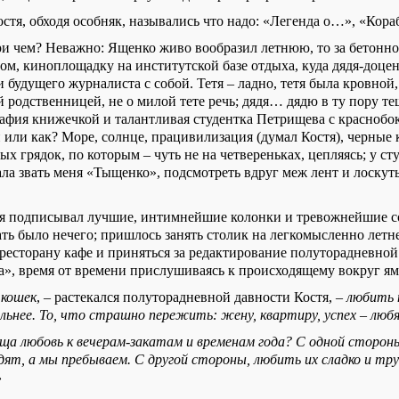
стя, обходя особняк, назывались что надо: «Легенда о…», «Кор
ри чем? Неважно: Ященко живо вообразил летнюю, то за бетонной
м, киноплощадку на институтской базе отдыха, куда дядя-доцент
 будущего журналиста с собой. Тетя – ладно, тетя была кровной,
 родственницей, не о милой тете речь; дядя… дядю в ту пору т
афия книжечкой и талантливая студентка Петрищева с краснобок
 или как? Море, солнце, працивилизация (думал Костя), черные 
ных грядок, по которым – чуть не на четвереньках, цепляясь; у ст
ала звать меня «Тыщенко», подсмотреть вдруг меж лент и лоскут
я подписывал лучшие, интимнейшие колонки и тревожнейшие с
ть было нечего; пришлось занять столик на легкомысленно летн
ресторану кафе и приняться за редактирование полуторадневной
а», время от времени прислушиваясь к происходящему вокруг ям
 кошек
, – растекался полуторадневной давности Костя, –
любить 
льнее. То, что страшно пережить: жену, квартиру, успех – любя
а любовь к вечерам-закатам и временам года? С одной стороны
дят, а мы пребываем. С другой стороны, любить их сладко и тру
»