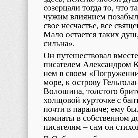
созерцали тогда то, что т
чужим влиянием позабыли
свое несчастье, все свящ
Мало остается таких душ
сильна».
Он путешествовал вместе
писателем Александром 
нем в своем «Погружении
море, к острову Гельгол
Волошина, толстого брито
холщовой курточке с бан
почти в параличе; ему б
комнаты в собственном д
писателям – сам он стихо