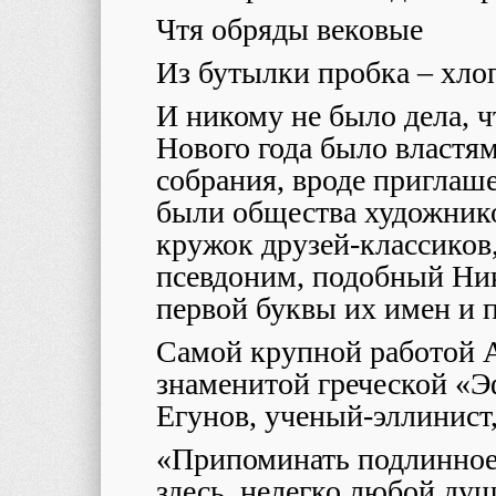
Чтя обряды вековые
Из бутылки пробка – хло
И никому не было дела, ч
Нового года было властя
собрания, вроде приглаш
были общества художнико
кружок друзей-классиков,
псевдоним, подобный Ник
первой буквы их имен и 
Самой крупной работой А
знаменитой греческой «
Егунов, ученый-эллинист,
«Припоминать подлинное с
здесь, нелегко любой ду