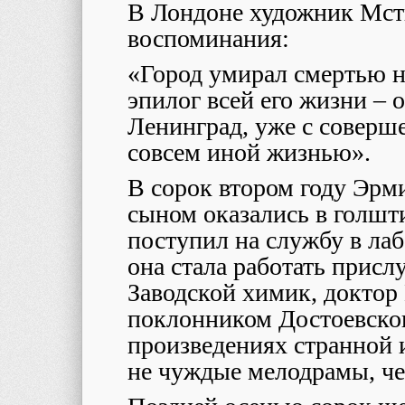
В Лондоне художник Мст
воспоминания:
«Город умирал смертью 
эпилог всей его жизни – о
Ленинград, уже с соверш
совсем иной жизнью».
В сорок втором году Эрм
сыном оказались в голшт
поступил на службу в лаб
она стала работать присл
Заводской химик, докто
поклонником Достоевского
произведениях странной 
не чуждые мелодрамы, че