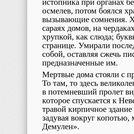
истопника при органах бе
осмелев, потом боялся хр
вызывающие сомнения. Х
сараях домов, на чердака
хрупкой, как слюда; букв
странице. Умирали послед
собой, оставляя сжечь пис
предназначенные им.
Мертвые дома стояли с п
То там, то здесь великол
в потемневший пролет ви
которое спускается к Нев
травой кирпичное здание 
задувая вокруг копотью,
Демулен».