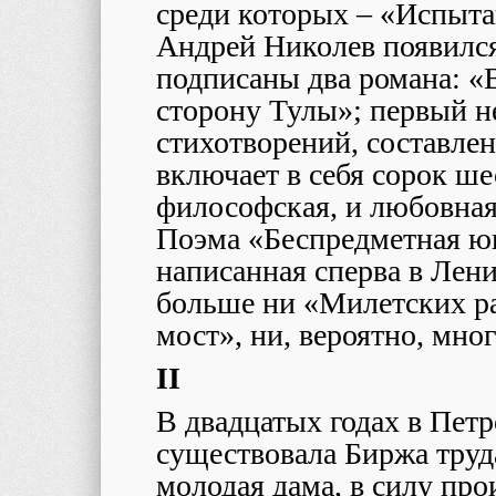
среди которых – «Испыта
Андрей Николев появился
подписаны два романа: «
сторону Тулы»; первый не
стихотворений, составле
включает в себя сорок ш
философская, и любовная
Поэма «Беспредметная юн
написанная сперва в Лени
больше ни «Милетских р
мост», ни, вероятно, мног
II
В двадцатых годах в Пет
существовала Биржа труд
молодая дама, в силу пр