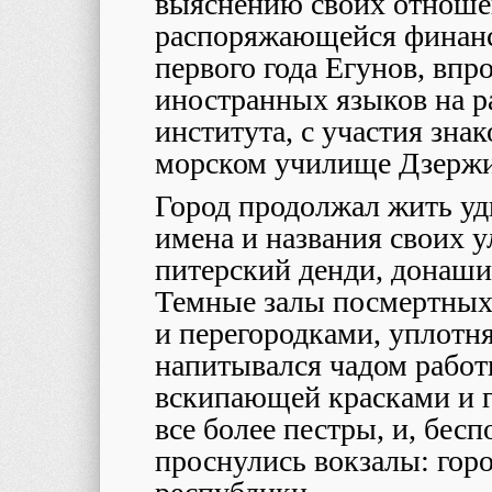
выяснению своих отноше
распоряжающейся финанса
первого года Егунов, впр
иностранных языков на р
института, с участия зна
морском училище Дзержи
Город продолжал жить у
имена и названия своих 
питерский денди, донаш
Темные залы посмертных
и перегородками, уплотня
напитывался чадом работ
вскипающей красками и 
все более пестры, и, бес
проснулись вокзалы: горо