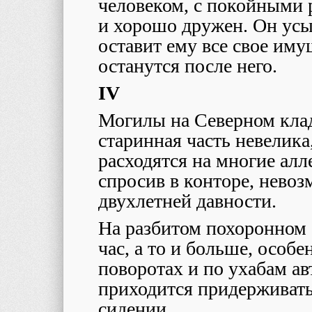
человеком, с покойными 
и хорошо дружен. Он усы
оставит ему все свое иму
останутся после него.
IV
Могилы на Северном клад
старинная часть невелика
расходятся на многие алл
спросив в конторе, нево
двухлетней давности.
На разбитом похоронном а
час, а то и больше, особ
поворотах и по ухабам ав
приходится придерживать 
сидении.