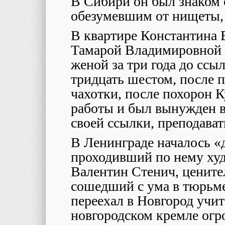
В Сибири он был знаком
обезумевшим от нищеты, 
В квартире Константина В
Тамарой Владимировной Д
женой за три года до ссы
тридцать шестом, после 
чахотки, после похорон К
работы и был вынужден во
своей ссылки, преподават
В Ленинграде началось «д
проходивший по нему х
Валентин Стенич, цените
сошедший с ума в тюрьм
переехал в Новгород учит
новгородском кремле огр