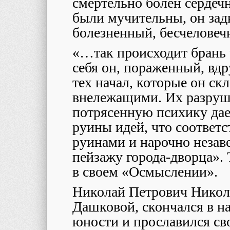
смертельно болен сердеч
были мучительны, он зад
болезненный, бесчеловеч
«…так происходит брань 
себя он, пораженный, вдр
тех начал, которые он ск
внележащими. Их разруши
потрясенную психику дае
руины идей, что соответ
руинами и нарочно неза
пейзажу города-дворца». 
в своем «Осмыслении».
Николай Петрович Николе
Дашковой, скончался в на
юности и прославился св