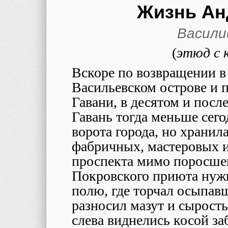
Жизнь Ан
Васили
(
этюд с 
Вскоре по возвращении в
Васильевском острове и 
Гавани, в десятом и пос
Гавань тогда меньше сег
ворота города, но храни
фабричных, мастеровых и
проспекта мимо поросше
Покровского приюта нуж
полю, где торчал осыпав
разносил мазут и сырость
слева виднелись косой за