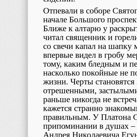
Отпевали в соборе Свято
начале Большого проспек
Ближе к алтарю у раскрыт
читал священник и горел
со свечи капал на шапку 
впервые видел в гробу ме
тому, каким бледным и п
насколько покойные не по
жизни. Черты становятся
отрешенными, застылыми
раньше никогда не встреч
кажется странно знакомым
правильным. У Платона С
припоминании в душах –
Андрея Николаевича Егун