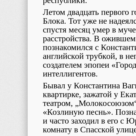
республики.
Летом двадцать первого г
Блока. Тот уже не надеял
спустя месяц умер в муче
расстройства. В ожившем
познакомился с Констан
английской трубкой, в не
создателем эпопеи «Город
интеллигентов.
Бывал у Константина Ваг
квартирке, зажатой у Ек
театром, „Молокосоюзом“
«Козлиную песнь». Позн
и часто заходил в его с
комнату в Спасской улиц