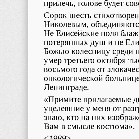
прилечь, голове будет со
Сорок шесть стихотворе
Николевым, объединяются
Не Елисейские поля бла
потерянных душ и не Ел
Божью колесницу среди н
умер третьего октября ты
восьмого года от злокаче
онкологической больнице
Ленинграде.
«Примите прилагаемые дв
уцелевшие у меня от разг
знаю, кто на них изображ
Вам в смысле костюма».
<
1989
>