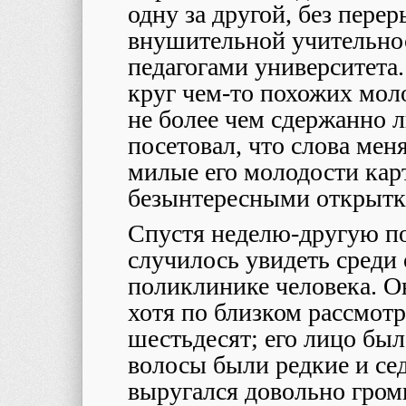
одну за другой, без перер
внушительной учительно
педагогами университета.
круг чем-то похожих мол
не более чем сдержанно л
посетовал, что слова мен
милые его молодости кар
безынтересными открытк
Спустя неделю-другую по
случилось увидеть среди 
поликлинике человека. О
хотя по близком рассмот
шестьдесят; его лицо бы
волосы были редкие и сед
выругался довольно громк