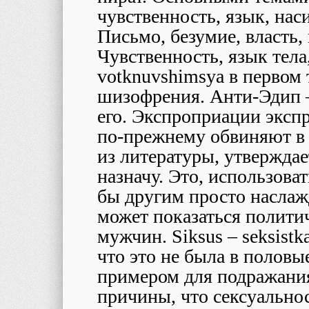
чувственность, язык, нас
Письмо, безумие, власть,
Чувственность, язык тела,
votknuvshimsya
в первом 
шизофрения. Анти-Эдип 
его. Экспроприации эксп
по-прежнему обвиняют в 
из литературы, утверждает
назначу. Это, использова
бы другим просто наслаж
может показаться полити
мужчин.
Siksus
–
seksistk
что это не была в половые
примером для подражания
причины, что сексуально