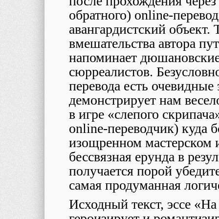
после прохождения через
обратного)
online
-перевод
авангардистский объект. 
вмешательства автора пу
напоминает дюшановские
сюрреалистов. Безусловн
перевода есть очевидные
демонстрирует нам весел
в игре «слепого скрипача»
online
-переводчик) куда 
изощренном мастерском 
бессвязная ерунда в резу
получается порой убедите
самая продуманная логич
Исходный текст, эссе «Н
героизирует и романтизир