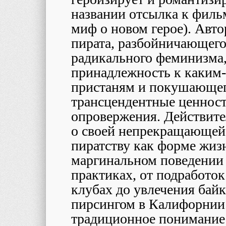
названии отсылка к фил
миф о новом герое). Авто
пирата, разбойничающего
радикального феминизма
принадлежность к каким
пристаням и покушающег
трансцендентные ценност
опровержения. Действите
о своей непрекращающейс
пиратству как форме жизн
маргинальном поведении
практиках, от подработо
клубах до увлечения бай
пирсингом в Калифорнии.
традиционное понимание 