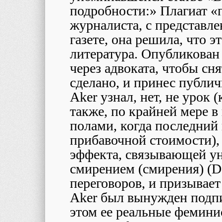
подробности:» Плагиат «
журналиста, с представле
газете, она решила, что э
литература. Опубликован
через адвоката, чтобы сн
сделано, и принес публи
Aker
узнал, нет, не урок 
также, по крайней мере 
полами, когда последний 
прибавочной стоимости),
эффекта, связывающей у
смирением (смирения) (
D
переговоров, и призывает
Aker
был вынужден подпи
этом ее реальные феминис