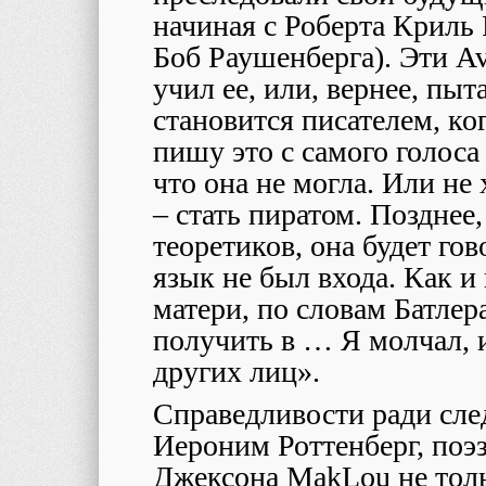
начиная с Роберта Криль
Боб Раушенберга). Эти
Av
учил ее, или, вернее, пыт
становится писателем, ког
пишу это с самого голос
что она не могла. Или не 
– стать пиратом. Позднее
теоретиков, она будет гов
язык не был входа. Как и 
матери, по словам Батлера
получить в … Я молчал, 
других лиц».
Справедливости ради след
Иероним Роттенберг, поэз
Джексона
MakLou
не тол