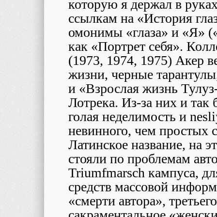
которую я держал в руках
ссылкам на «История глаз
омонимы «глаза» и «Я» («
как «Портрет себя». Колл
(1973, 1974, 1975) Акер 
жизни, черные тарантул
и «Взрослая жизнь Тулуз
Лотрека. Из-за них и так
голая неделимость и
nesl
невинного, чем простых 
Латинское название, на э
стояли по проблемам авто
Triumfmarsch
кампуса, дл
средств массовой информ
«смерти автора», третьего
сакраментальное «женский