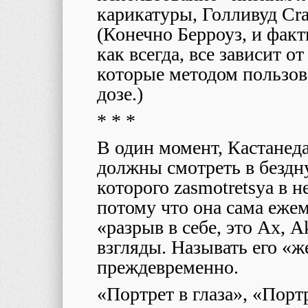
карикатуры, Голливуд
Cra
(Конечно Берроуз, и факт
как всегда, все зависит о
которые методом пользова
дозе.)
* * *
В один момент, Кастанед
должны смотреть в бездну
которого
zasmotretsya
в не
потому что она сама ежем
«разрыв в себе, это Ах,
A
взгляды. Называть его «
преждевременно.
«Портрет в глаза», «Портр