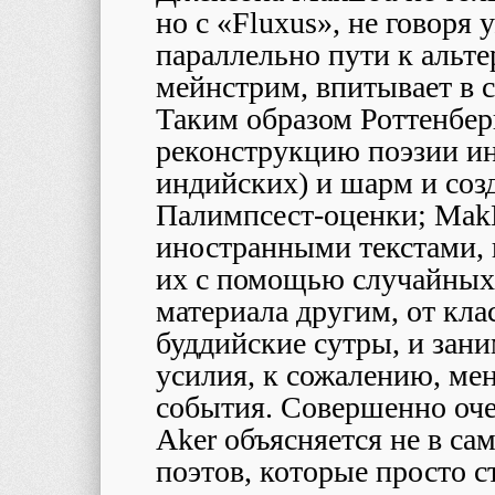
но с «
Fluxus
», не говоря 
параллельно пути к альт
мейнстрим, впитывает в 
Таким образом Роттенбер
реконструкцию поэзии ин
индийских) и шарм и соз
Палимпсест-оценки;
Mak
иностранными текстами, 
их с помощью случайных
материала другим, от кл
буддийские сутры, и зан
усилия, к сожалению, ме
события. Совершенно оче
Aker
объясняется не в са
поэтов, которые просто 