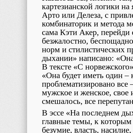
картезианской логики на 
Арто или Делеза, с прив
комбинаторик и метода м
сама Кэти Акер, перейди 
безжалостно, беспощадно
норм и стилистических п
дыхании» написано: «Она
В тексте «С норвежского»
«Она будет иметь один – 
проблематизировано все –
мужское и женское, свое 
смешалось, все перепутано
В эссе «На последнем ды
главные темы, к которым
безумие, власть, насилие,