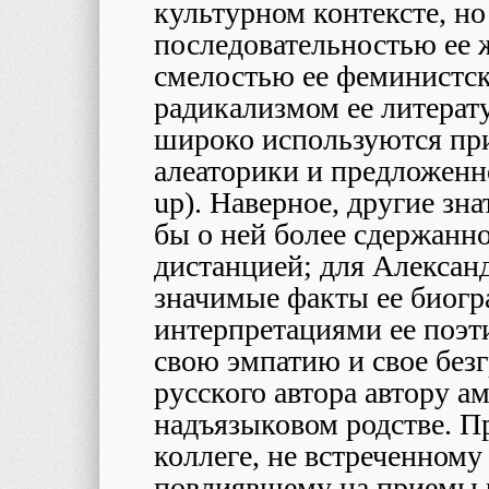
культурном контексте, н
последовательностью ее
смелостью ее феминистс
радикализмом ее литерат
широко используются пр
алеаторики и предложенн
up
). Наверное, другие зн
бы о ней более сдержанно
дистанцией; для Александ
значимые факты ее биогр
интерпретациями ее поэти
свою эмпатию и свое без
русского автора автору а
надъязыковом родстве. П
коллеге, не встреченному
повлиявшему на приемы 