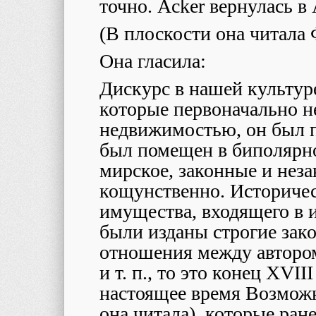
точно.
Acker
вернулась в 
(В плоскости она читала 
Она гласила:
Дискурс в нашей культуре
которые первоначально н
недвижимостью, он был пр
был помещен в биполярн
мирское, законные и неза
кощунственно. Историчес
имущества, входящего в 
были изданы строгие зако
отношения между автором
и т. п., то это конец
XVIII
настоящее время Возмож
она читала), которые ран