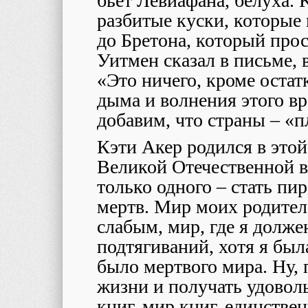
бьет Левиафана, белуха.
разбитые куски, которые 
до Бретона, который про
Уитмен сказал в письме,
«Это ничего, кроме остат
дыма и волнения этого вр
добавим, что страны – «п
Кэти Акер родился в этой
Великой Отечественной в
только одного – стать пи
мертв. Мир моих родител
слабым, мир, где я долже
подтягиваний, хотя я был
было мертвого мира. Ну, 
жизни и получать удовол
книг, мир книг, единстве