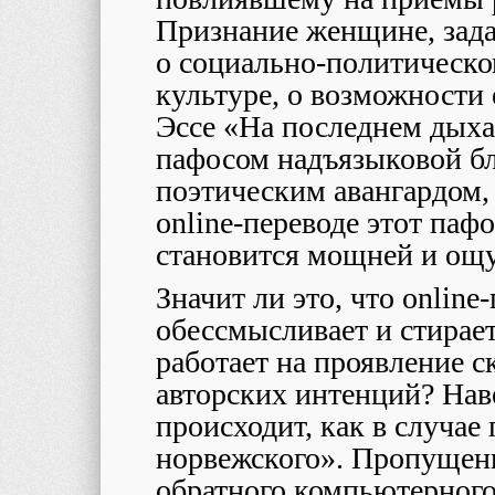
Признание женщине, зад
о социально-политическо
культуре, о возможности 
Эссе «На последнем дых
пафосом надъязыковой б
поэтическим авангардом, 
online
-переводе этот пафо
становится мощней и ощ
Значит ли это, что
online
-
обессмысливает и стирает
работает на проявление 
авторских интенций? Наве
происходит, как в случае
норвежского». Пропущенн
обратного компьютерного 