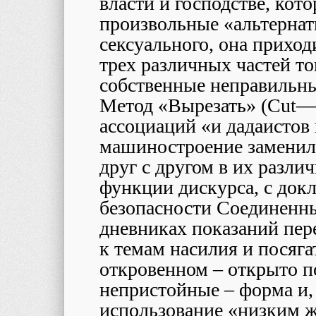
власти и господстве, кот
произвольные «альтернат
сексуального, она приход
трех различных частей тог
собственные неправильны
Метод «Вырезать» (
Cut
—
ассоциаций «и дадаистов
машиностроение заменила
друг с другом в их разли
функции дискурса, с док
безопасности Соединенн
дневниках показаний пер
к темам насилия и посяга
откровенном – открыто 
непристойные – форма и,
использование «низким ж