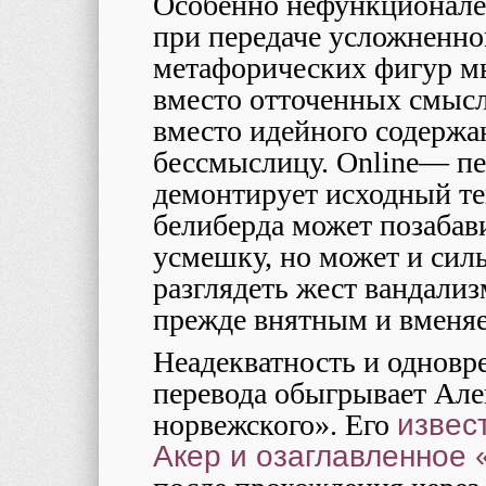
Особенно нефункционале
при передаче усложненног
метафорических фигур м
вместо отточенных смысл
вместо идейного содерж
бессмыслицу.
Online
— пе
демонтирует исходный те
белиберда может позабав
усмешку, но может и силь
разглядеть жест вандализ
прежде внятным и вменя
Неадекватность и однов
перевода обыгрывает Але
норвежского». Его
извес
Акер и озаглавленное