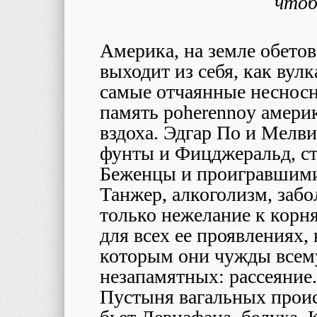
чтоб
Америка, на земле обет
выходит из себя, как вул
самые отчаянные несносн
память
poherennoy
америк
вздоха. Эдгар По и Мелв
фунты и Фицджеральд, стр
Беженцы и проигравшими,
Танжер, алкоголизм, забо
только нежелание к корн
для всех ее проявлениях,
которым они чужды всем
незапамятных: рассеяние.
Пустыня вагальных проис