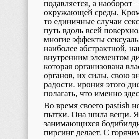
подавляется, а наоборот 
окружающей среды. Кроме
то единичные случаи сек
путь вдоль всей поверхн
многие эффекты сексуальн
наиболее абстрактной, н
внутренним элементом ди
которая организована вла
органов, их силы, свою э
радости. ирония этого ди
полагать, что именно зде
Во время своего
pastish
но
пытки. Она шила вещи. Я
занимающихся бодибилдин
пирсинг делает. С горячи