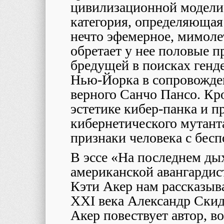
цивилизационной модели:
категория, определяющая
нечто эфемерное, мимоле
обретает у нее половые 
бредущей в поисках генд
Нью-Йорка в сопровожден
верного Санчо Пансо. Кро
эстетике кибер-панка и п
кибернетического мутант
признаки человека с бесп
В эссе «На последнем ды
американской авангарди
Кэти Акер нам рассказыва
XXI
века Александр Скид
Акер повествует автор, 