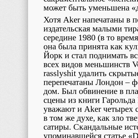
может быть уменьшена «
Хотя
Aker
напечатаны в п
издательская малыми тира
середине 1980 (в то врем
она была принята как ку
Йорк и стал поднимать в
всех видов меньшинств
V
rasslyshit
удалить скрытые
перепечатаны Лондон – ф
дом. Был обвинение в пл
сцены из книги Гарольда 
уважают и
Aker
четырех с
в том же духе, как зло т
сатиры. Скандальные ист
упоминавшейся статье «
D