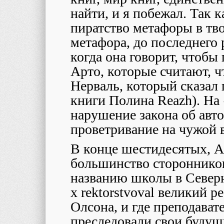
найти, и я побежал. Так 
пиратство метафоры в тво
метафора, до последнего 
когда она говорит, чтобы
Арто, которые считают, ч
Нерваль, который сказал 
книги Полина
Reazh
). На
нарушение закона об авто
проветривание на чужой 
В конце шестидесятых,
A
большинство стороннико
названию школы в Северн
х
rektorstvoval
великий ре
Олсона, и где преподават
преследовали свои будущи