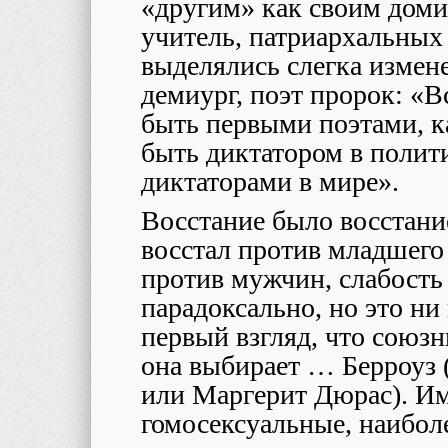
«другим» как своим до
учитель, патриархальных
выделялись слегка измен
демиург, поэт пророк: «
быть первыми поэтами, к
быть диктатором в полити
диктаторами в мире».
Восстание было восстан
восстал против младшег
против мужчин, слабость
парадоксально, но это ни
первый взгляд, что союз
она выбирает … Берроуз 
или Маргерит Дюрас). Име
гомосексуальные, наибол