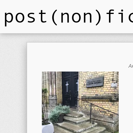
post(non)fi
А