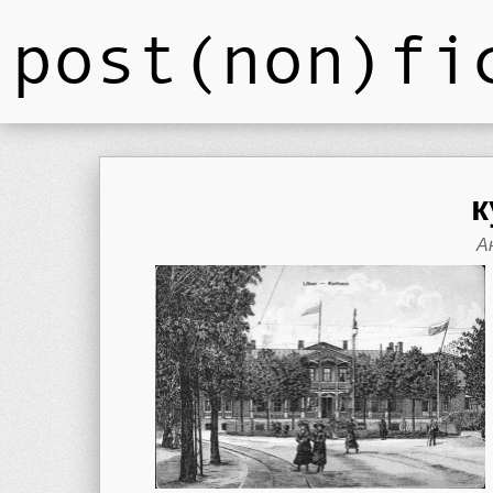
post(non)fi
к
А