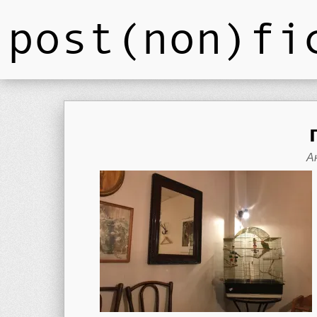
post(non)fi
А