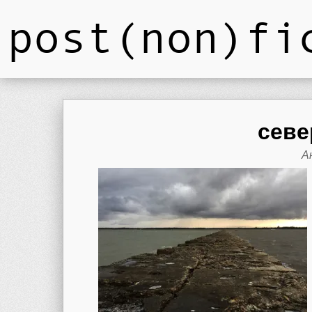
post(non)fi
сев
А