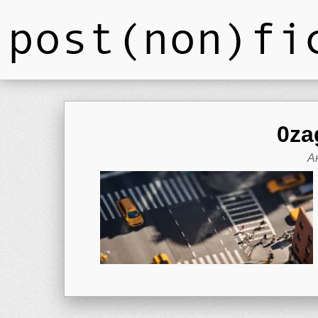
post(non)fi
0za
А