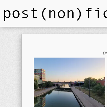
post(non)fi
Dm