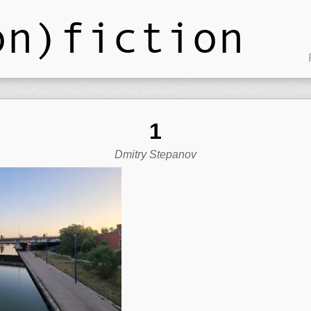
on)fiction
1
Dmitry Stepanov