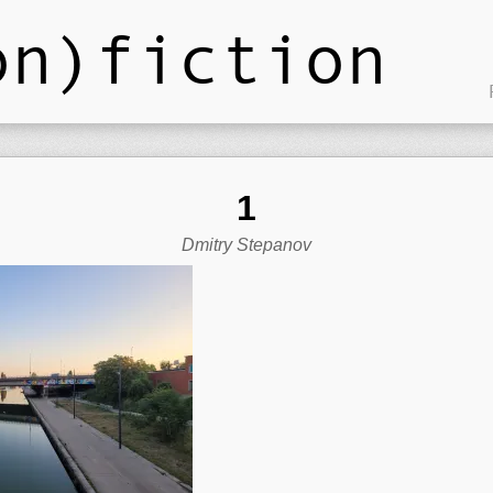
on)fiction
1
Dmitry Stepanov