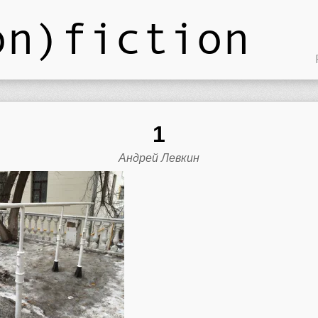
on)fiction
1
Андрей Левкин