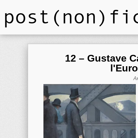
post(non)fi
12 – Gustave Ca
l'Eur
А