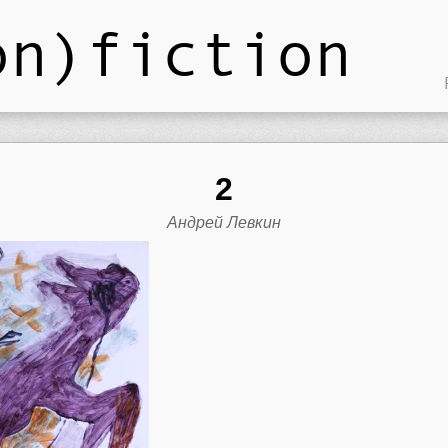
on)fiction
2
Андрей Левкин