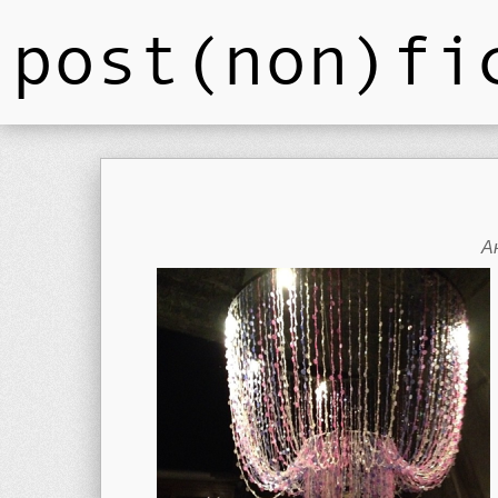
post(non)fi
А