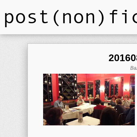
post(non)fi
20160
Ва