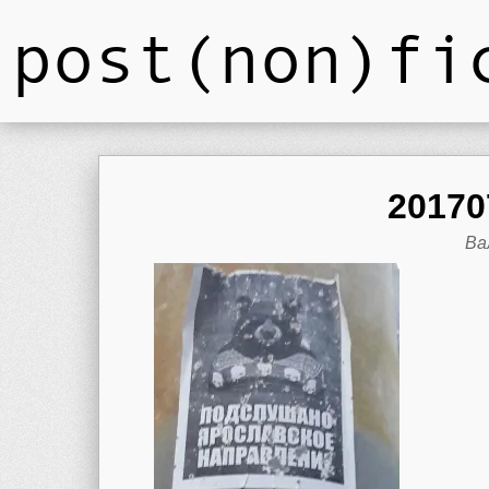
post(non)fi
20170
Ва