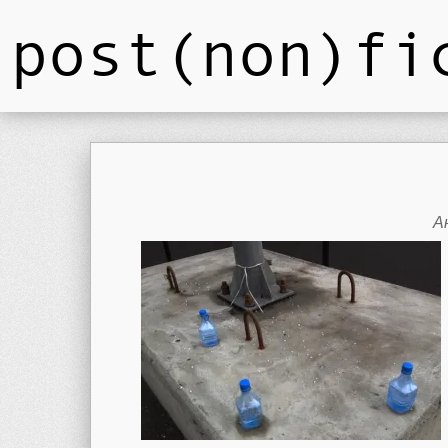
post(non)fi
А