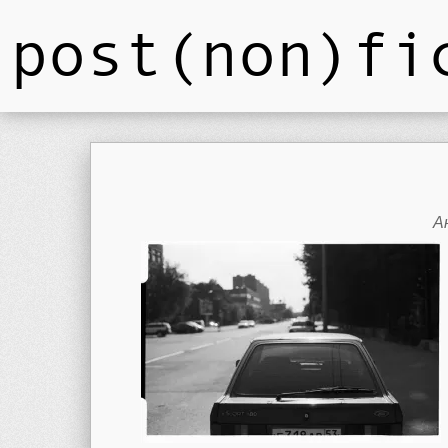
post(non)fi
А