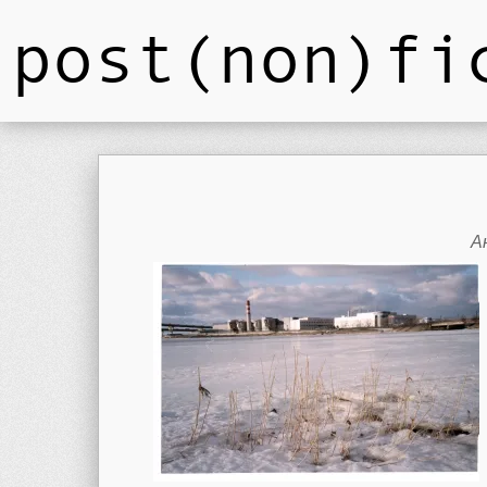
post(non)fi
А