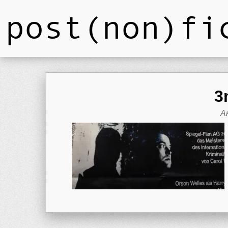
post(non)fi
3
А