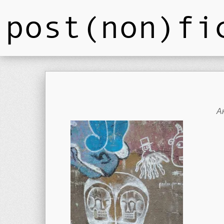
post(non)fi
А