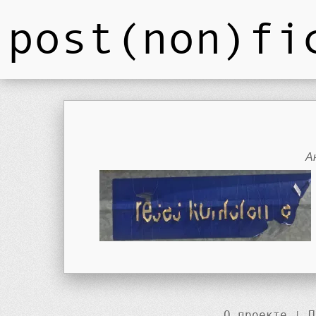
post(non)fi
А
О проекте
|
П