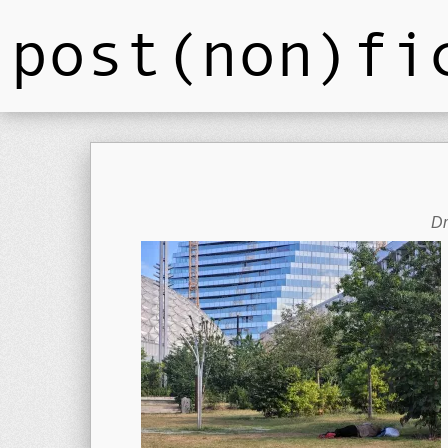
post(non)fi
Dm