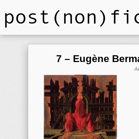
post(non)fi
7 – Eugène Berm
А