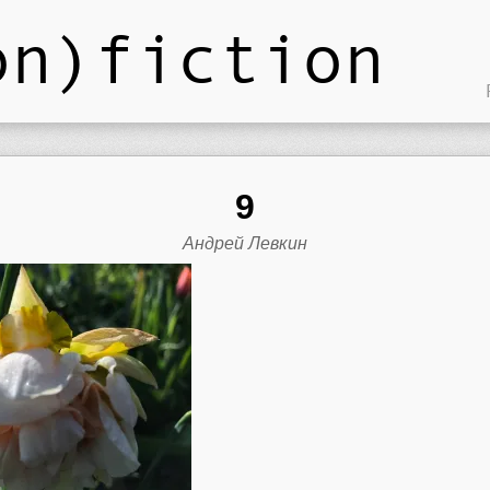
on)fiction
9
Андрей Левкин