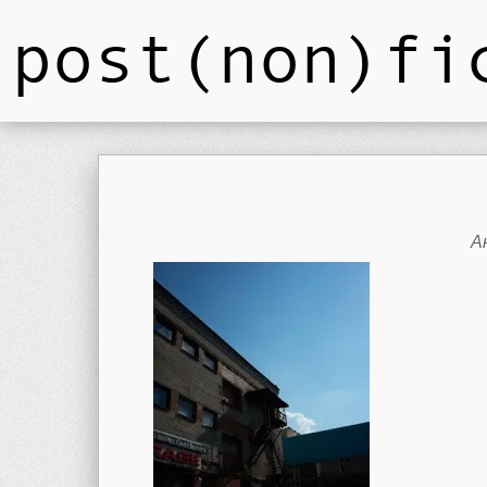
post(non)fi
А