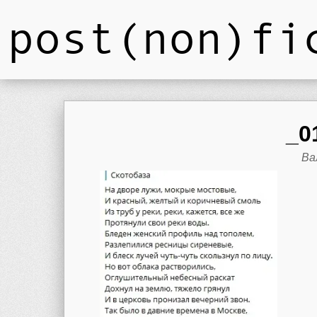
post(non)fi
_0
Ва