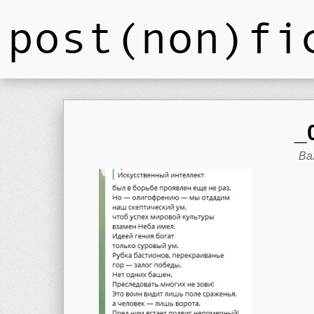
post(non)fi
_
Ва