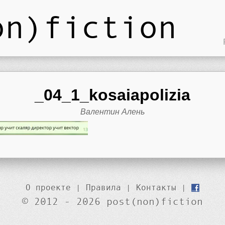
on)fiction
_04_1_kosaiapolizia
Валентин Алень
О проекте
|
Правила
|
Контакты
|
© 2012 - 2026 post(non)fiction