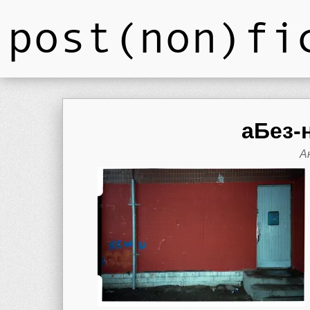
post(non)fi
aБез-
А