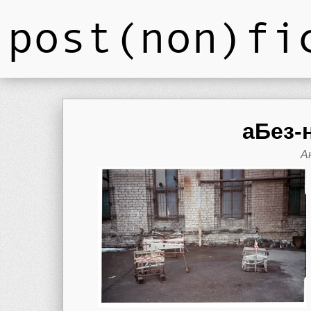
post(non)fi
aБез-
А