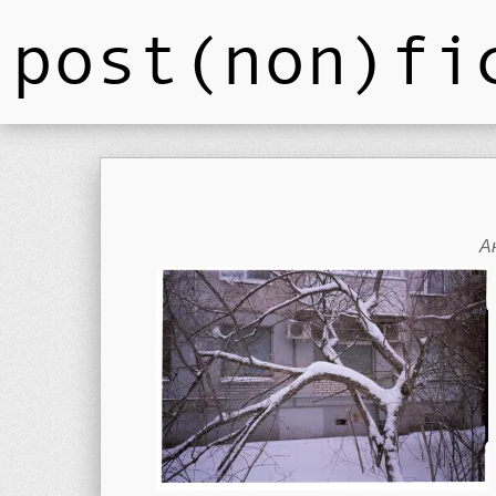
post(non)fi
А