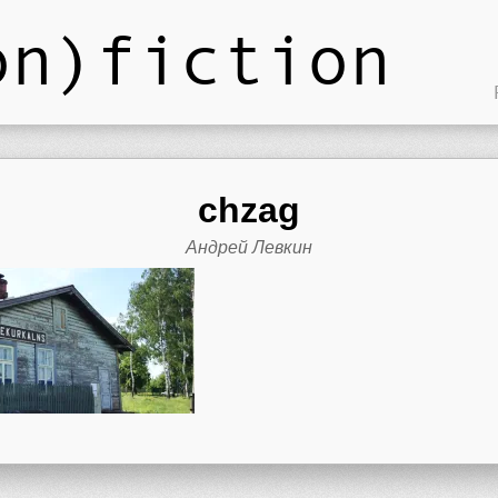
on)fiction
chzag
Андрей Левкин