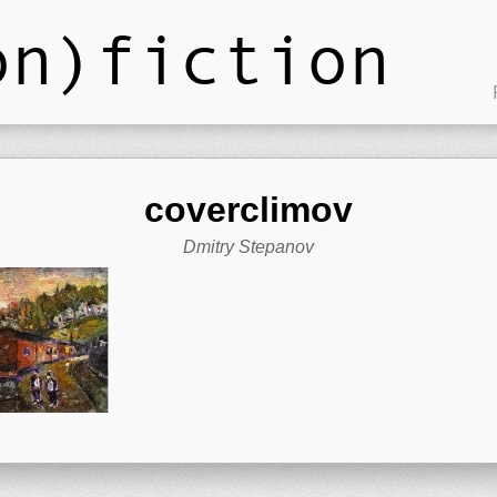
on)fiction
coverclimov
Dmitry Stepanov