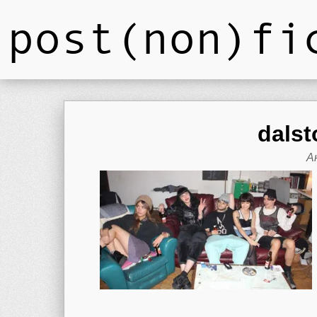
post(non)fi
dalst
А