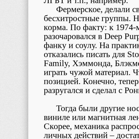
ЛГБТ и т.п., например.
Фермерское, делали с
бесхитростные группы. 
корма. По факту: к 1974-
разочаровался в Deep Pur
фанку и соулу. На практи
отказались писать для Sto
Family, Хэммонда, Блэкмо
играть чужой материал. Ч
позицией. Конечно, тепер
разругался и сделал с Ро
Тогда были другие нос
виниле или магнитная ле
Скорее, механика распро
личных действий – достат