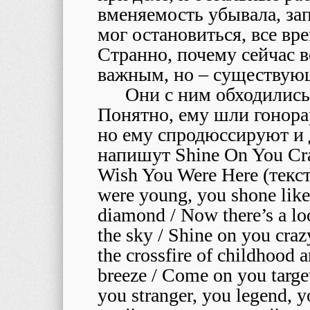
вменяемость убывала, зап
мог остановиться, все вре
Странно, почему сейчас в
важным, но – существую
Они с ним обходились
Понятно, ему шли гонора
но ему спродюссируют и 
напишут Shine On You Cra
Wish You Were Here (текс
were young, you shone like
diamond / Now there’s a loo
the sky / Shine on you cra
the crossfire of childhood 
breeze / Come on you targe
you stranger, you legend, 