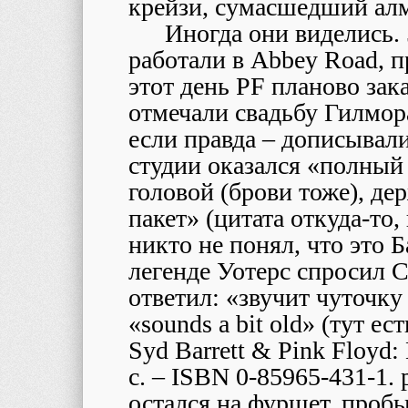
крейзи, сумасшедший ал
Иногда они виделись. 
работали в Abbey Road, п
этот день PF планово зак
отмечали свадьбу Гилмора
если правда – дописывали
студии оказался «полный
головой (брови тоже), д
пакет» (цитата откуда-то,
никто не понял, что это Б
легенде Уотерс спросил С
ответил: «звучит чуточку с
«sounds a bit old» (тут ест
Syd Barrett & Pink Floyd: 
с. – ISBN 0-85965-431-1. 
остался на фуршет, пробы