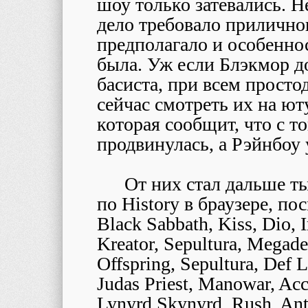
шоу только затевались. 
дело требовало приличног
предполагало и особенно
была. Уж если Блэкмор д
басиста, при всем просто
сейчас смотреть их на юту
которая сообщит, что с 
продвинулась, а Рэйнбоу 
От них стал дальше т
по History в браузере, п
Black Sabbath, Kiss, Dio, I
Kreator, Sepultura, Megade
Offspring, Sepultura, Def 
Judas Priest, Manowar, Acc
Lynyrd Skynyrd, Rush, Ant