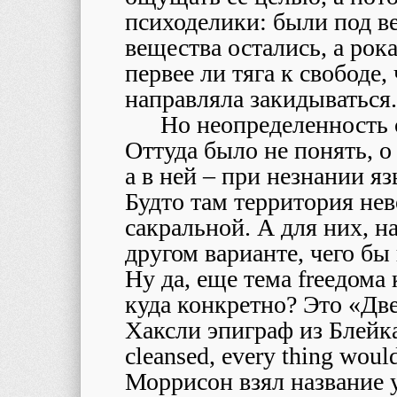
психоделики: были под в
вещества остались, а рок
первее ли тяга к свободе,
направляла закидываться.
Но неопределенность 
Оттуда было не понять, о 
а в ней – при незнании яз
Будто там территория не
сакральной. А для них, н
другом варианте, чего бы
Ну да, еще тема freeдома 
куда конкретно? Это «Две
Хаксли эпиграф из Блейка, 
cleansed, every thing would 
Моррисон взял название у