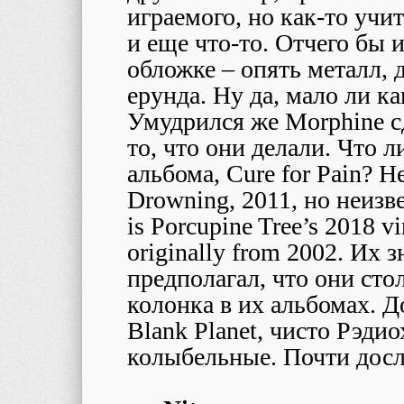
играемого, но как-то уч
и еще что-то. Отчего бы и
обложке – опять металл, д
ерунда. Ну да, мало ли к
Умудрился же Morphine с
то, что они делали. Что 
альбома, Cure for Pain? Н
Drowning, 2011, но неизв
is Porcupine Tree’s 2018 vi
originally from 2002. Их 
предполагал, что они сто
колонка в их альбомах. До
Blank Planet, чисто Рэди
колыбельные. Почти дослу