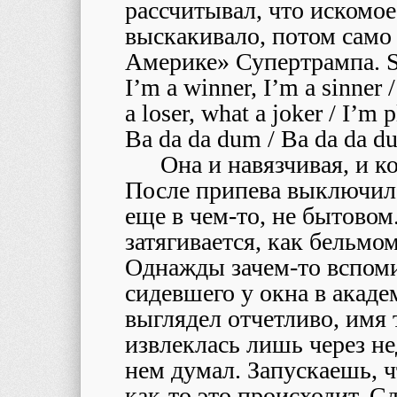
рассчитывал, что искомое
выскакивало, потом само 
Америке» Супертрампа. Su
I’m a winner, I’m a sinner
a loser, what a joker / I’m
Ba da da dum / Ba da da d
Она и навязчивая, и к
После припева выключил, 
еще в чем-то, не бытовом.
затягивается, как бельмо
Однажды зачем-то вспом
сидевшего у окна в акад
выглядел отчетливо, имя
извлеклась лишь через не
нем думал. Запускаешь, чт
как-то это происходит. Сд