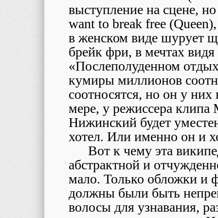
выступление на сцене, н
want to break free (Queen
в женском виде шурует щ
брейк фри, в мечтах вид
«Послеполуденном отдыхе
кумиры миллионов соотн
соотносятся, но он у них
мере, у режиссера клипа 
Нижинский будет уместен
хотел. Или именно он и х
Вот к чему эта википе
абстрактной и отчужденн
мало. Только обложки и ф
должны были быть непр
волосы для узнавания, ра