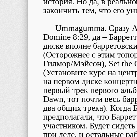
история. Но да, в реально
закончить тем, что его у
Ummagumma. Сразу Ас
Domine 8:29, да – Баррет
диске вполне барретовские
(Осторожнее с этим топо
Гилмор/Мэйсон), Set the Co
(Установите курс на цент
на первом диске концертн
первый трек первого альбо
Dawn, тот почти весь бар
два общих трека). Когда 
предполагали, что Барре
участником. Будет сидеть
при деле, и остальные ра