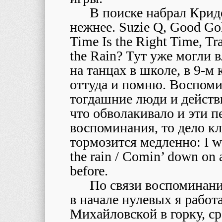
В поиске набрал Крид
нежнее. Suzie Q, Good Gol
Time Is the Right Time, Tr
the Rain? Тут уже могли 
на танцах в школе, в 9-м 
оттуда и помню. Воспоми
тогдашние люди и действия
что обволакивало и эти пе
воспоминания, то дело кл
тормозится медленно: I wa
the rain / Comin’ down on 
before.
По связи воспоминани
в начале нулевых я работ
Михайловской в горку, сра