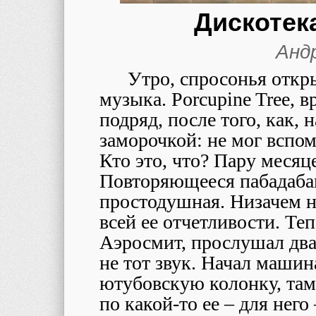
Дискотека
Анд
Утро, спросонья откр
музыка. Porcupine Tree, в
подряд, после того, как, 
заморочкой: не мог вспо
Кто это, что? Пару месяц
Повторяющееся пабадабам
простодушная. Низачем н
всей ее отчетливости. Те
Аэросмит, прослушал два 
не тот звук. Начал машин
ютубовскую колонку, там
по какой-то ее – для него 