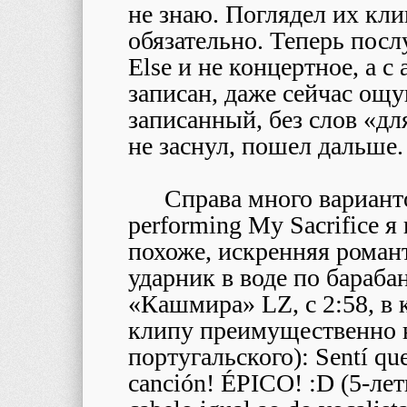
не знаю. Поглядел их кли
обязательно. Теперь посл
Else и не концертное, а 
записан, даже сейчас ощ
записанный, без слов «дл
не заснул, пошел дальше.
Справа много варианто
performing My Sacrifice я
похоже, искренняя романт
ударник в воде по бараба
«Кашмира» LZ, с 2:58, в 
клипу преимущественно н
португальского): Sentí que 
canción! ÉPICO! :D (5-лет