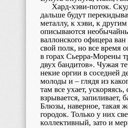
Хард-хэви-поток. Скуд
дальше будут перекидыват
металлу, к хэви, к други
описываются необычайны
валлонского офицера ван
свой полк, но все время 
в горах Сьерра-Морены тр
двух бандитов». Чужая те
некие оргии в соседней д
молоды и – глядя из како
там все ухает, ускоряясь,
взрывается, запиливает, б
Блюзы, наверное, такая ж
городок. Только у них све
коллективный, зато и ме