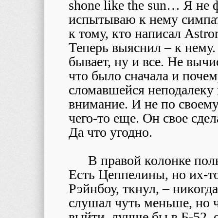
shone like the sun…
Я не ф
испытываю к нему симпати
к тому, кто написал Astr
Теперь выяснил – к нему.
бывает, ну и все. Не вычи
что было сначала и поче
сломавшейся неподалеку 
внимание. И не по своему
чего-то еще. Он свое сдел
Да что угодно.
В правой колонке пол
Есть Цеппелины, но их-т
Рэйнбоу, ткнул, – никогд
слушал чуть меньше, но 
выйти, лучше бы в Б-52, 