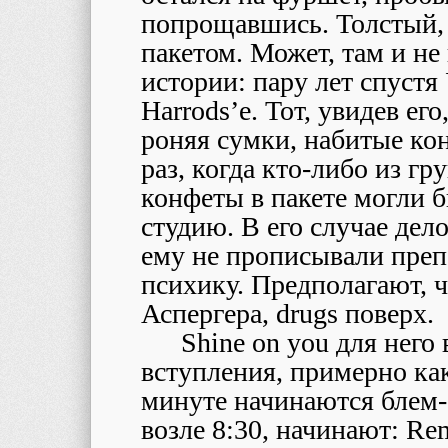
попрощавшись. Толстый,
пакетом. Может, там и не
истории: пару лет спустя
Harrods’е. Тот, увидев ег
роняя сумки, набитые ко
раз, когда кто-либо из гр
конфеты в пакете могли б
студию. В его случае дело
ему не прописывали пре
психику. Предполагают, 
Аспергера, drugs поверх.
Shine on you для него
вступления, примерно ка
минуте начинаются блем-б
возле 8:30, начинают:
Rem