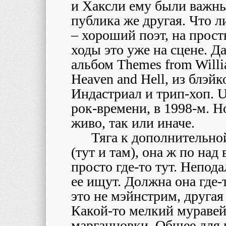
и Хаксли ему были важны
публика же другая. Что л
– хороший поэт, на прост
ходы это уже на сцене. Да
альбом Themes from Willia
Heaven and Hell, из блэй
Индастриал и трип-хоп. U
рок-времени, в 1998-м. Но
живо, так или иначе.
Тяга к дополнительно
(тут и там), она ж по над
просто где-то тут. Непод
ее ищут. Должна она где-
это не мэйнстрим, другая
Какой-то мелкий муравей,
марганцовки. Общее для 