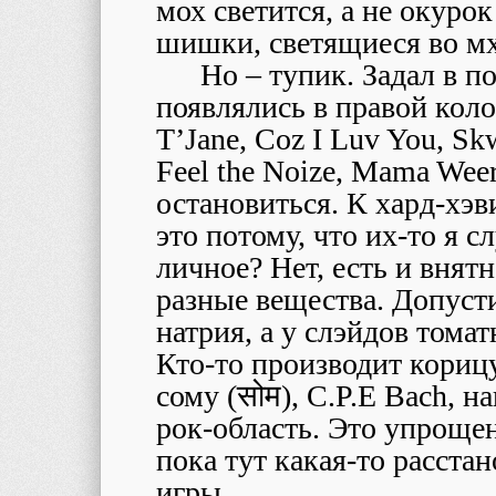
мох светится, а не окурок
шишки, светящиеся во мх
Но – тупик. Задал в по
появлялись в правой колон
T’Jane, Coz I Luv You, S
Feel the Noize, Mama Wee
остановиться. К хард-хэв
это потому, что их-то я 
личное? Нет, есть и внят
разные вещества. Допусти
натрия, а у слэйдов тома
Кто-то производит корицу
сому (
सोम
), C.P.E Bach, 
рок-область. Это упроще
пока тут какая-то расста
игры.