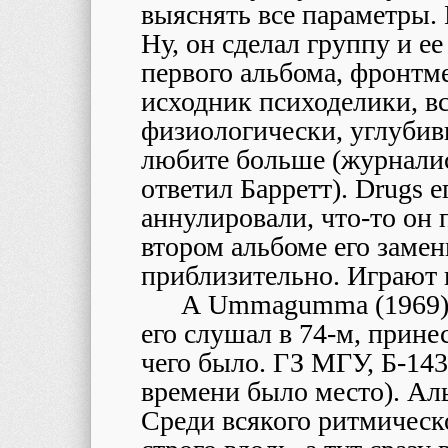
выяснять все параметры. 
Ну, он сделал группу и ее
первого альбома, фронтм
исходник психоделики, вс
физиологически, углубив
любите больше (журналис
ответил Барретт). Drugs е
аннулировали, что-то он 
втором альбоме его заме
приблизительно. Играют и
А
Ummagumma (1969) ч
его слушал в 74-м, прине
чего было. ГЗ МГУ, Б-143
времени было место). Ал
Среди всякого ритмическо