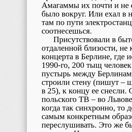
Амагаммы их почти и не 
было вокруг. Или ехал в н
там по пути электростанц
соотнесешься.
Присутствовали в быт
отдаленной близости, не 
концерта в Берлине, где 
1990-го, 200 тыщ человек
пустырь между Берлинам
строили стену (пишут – 
в 25), к концу ее снесли
польского ТВ – во Львове
когда так синхронно, то 
самым конкретным образо
переслушивать. Это же бы