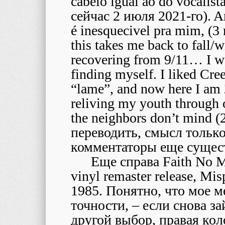
cabelo igual ao do vocalist
сейчас 2 июля 2021-го). A
é inesquecivel pra mim, (3
this takes me back to fall/
recovering from 9/11… I wa
finding myself. I liked Cre
“lame”, and now here I am 2
reliving my youth through 
the neighbors don’t mind 
переводить, смысл только
комментаторы еще сущест
Еще справа Faith No M
vinyl remaster release, Mi
1985. Понятно, что мое м
точности, – если снова за
другой выбор, правая кол