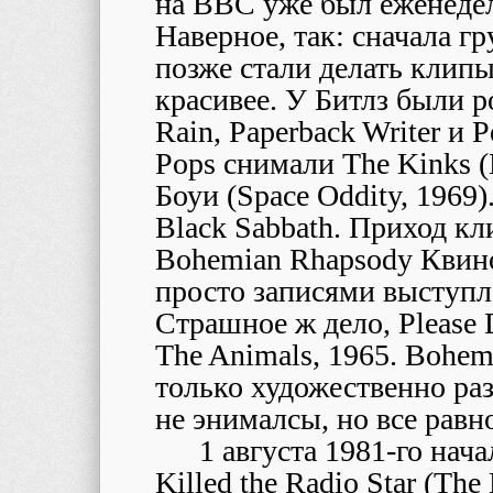
на BBC уже был еженедель
Наверное, так: сначала гр
позже стали делать клипы
красивее. У Битлз были ро
Rain, Paperback Writer и 
Pops снимали The Kinks (
Боуи (Space Oddity, 1969)
Black Sabbath. Приход кл
Bohemian Rhapsody Квино
просто записями выступл
Страшное ж дело, Please 
The Animals, 1965. Bohem
только художественно ра
не энималсы, но все равно
1 августа 1981-го нач
Killed the Radio Star (Th