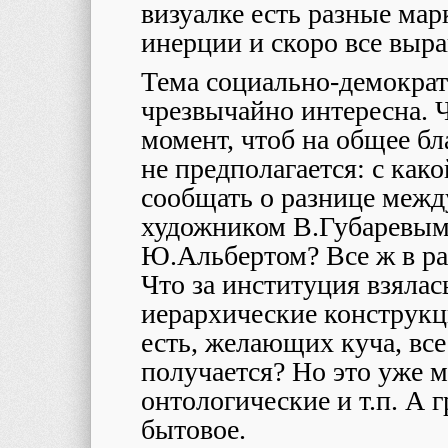
визуалке есть разные мар
инерции и скоро все выр
Тема социально-демократ
чрезвычайно интересна. Ч
момент, чтоб на общее бл
не предполагается: с как
сообщать о разнице меж
художником В.Губаревым
Ю.Альбертом? Все ж в раз
Что за институция взялас
иерархические конструкци
есть, желающих куча, вс
получается? Но это уже 
онтологические и т.п. А г
бытовое.