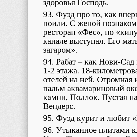
здоровья Господь.
93. Фуэд про то, как впе
поили. С женой познаком
ресторан «Фес», но «кин
канале выступал. Его мать
загаром».
94. Рабат – как Нови-Сад
1-2 этажа. 18-километров
отелей на ней. Огромная 
пальм аквамариновый оке
камни, Поллок. Пустая н
Вендерс.
95. Фуэд курит и любит 
96. Утыканное плитами к