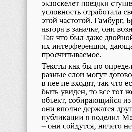
экзоскелет поездки стуше
условность отработала св
этой частотой. Гамбург, 
автора в заначке, они во
Так что был даже двойной
их интерференция, дающа
просчитываемое.
Тексты как бы по опреде
разные слои могут догов
в нее не входят, так что 
быть увиден, то все тот ж
объект, собирающийся из
они вполне держатся друг
публикации я поделил Ма
– они сойдутся, ничего н