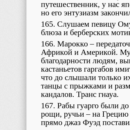
путешественник, у нас я
но его энтузиазм законч
165. Слушаем певицу Ому
блюза и берберских моти
166. Марокко – передато
Африкой и Америкой. Муз
благодарности людям, вы
кастаньетов гаргабов ими
что до слышали только и
танцы с прыжками и разм
кандалов. Транс гнауа.
167. Рабы гуарго были до
рощи, ручьи – на Грецию
прямо джаз Фуэд постави