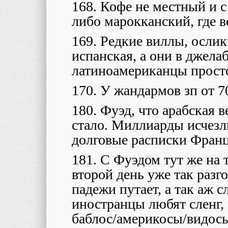
168. Кофе не местный и с
либо марокканский, где вс
169. Редкие виллы, ослик
испанская, а они в джела
латиноамериканцы прост
170. У жандармов зп от 7
180. Фуэд, что арабская в
стало. Миллиарды исчезли
долговые расписки Франц
181. С Фуэдом тут же на 
второй день уже так разг
падежи путает, а так аж 
иностранцы любят сленг, 
баблос/америкосы/видос