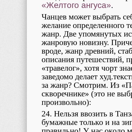
«Желтого ангуса»
.
Чанцев может выбрать себ
желание определенного т
жанр. Две упомянутых ис
жанровую новизну. Приче
вроде, жанр древний, ст
описания путешествий, 
«травелог», хотя чорт зна
заведомо делает худ.текст
за жанр? Смотрим. Из «П
скворечнике» (это не выб
произвольно):
24. Нельзя ввозить в Тан
бумажные только и на зи
правильно! У нас около 