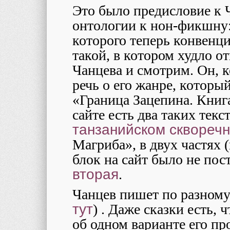
Это было предисловие к 
онтологии к нон-фикшну:
которого теперь конвенци
такой, в котором худло о
Чанцева и смотрим. Он, к
речь о его жанре, который
«Граница Зацепина. Книга
сайте есть два таких текс
танзанийском сквореч
Магриба», в двух частях 
блок на сайт было не пос
вторая
.
Чанцев пишет по разном
тут
) . Даже сказки есть, 
об одном варианте его пр