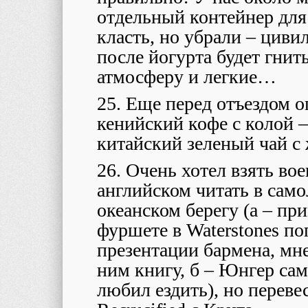
отдельный контейнер для
класть, но убрали – циви
после йогурта будет гнить
атмосферу и легкие…
25. Еще перед отъездом 
кенийский кофе с колой 
китайский зеленый чай с
26. Очень хотел взять в
английском читать в само
океанском берегу (а – пр
фуршете в Waterstones по
презентации бармена, мне 
ним книгу, б – Юнгер са
любил ездить), но перевес