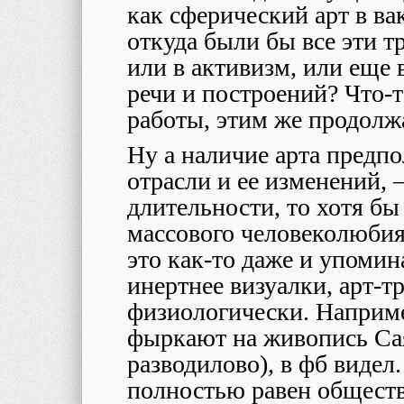
как сферический арт в ва
откуда были бы все эти 
или в активизм, или еще 
речи и построений? Что-
работы, этим же продолж
Ну а наличие арта предпо
отрасли и ее изменений, –
длительности, то хотя бы
массового человеколюбия
это как-то даже и упомин
инертнее визуалки, арт-
физиологически. Наприме
фыркают на живопись Сая
разводилово), в фб видел
полностью равен общест