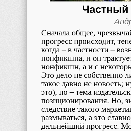
Частный
Анд
Сначала общее, чрезвыча
прогресс происходит, теп
когда – в частности – во
нонфикшна, и он трактует
нонфикшн, а и с некотор
Это дело не собственно л
такое давно не новость; 
это), но – тема издательс
позиционирования. Но, зн
следствие такого маркети
размываться, а это славно
дальнейший прогресс. Мож