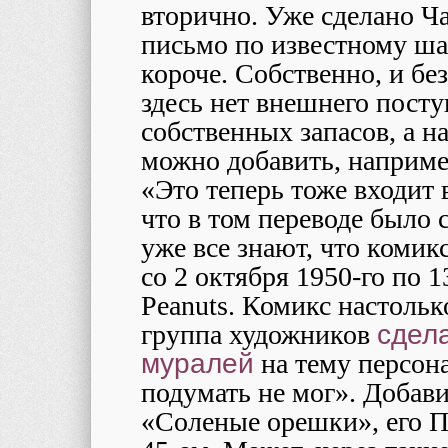
вторично. Уже сделано Ч
письмо по известному шаб
короче. Собственно, и бе
здесь нет внешнего посту
собственных запасов, а н
можно добавить, наприме
«Это теперь тоже входит
что в том переводе было
уже все знают, что комик
со 2 октября 1950-го по 1
Peanuts. Комикс настольк
группа художников
сдел
муралей
на тему персон
подумать не мог». Добави
«Соленые орешки», его П