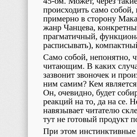
45-ом. Может, через таки
происходить само собой, н
примерно в сторону Мака
жанр Чанцева, конкретны
прагматичный, функциона
расписывать), компактны
Само собой, непонятно, ч
читающим. В каких случа
зазвонит звоночек и прои
ним самим? Кем является 
Он, очевидно, будет соби
реакций на то, да на се. Н
навязывает читателю скл
тут не готовый продукт 
При этом инстинктивные 