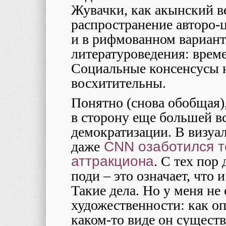
Жувачки, как акынский в
распространение авторо-ц
и в рифмованном варианте
литературоведения: време
Социальные консенсусы н
восхитительны.
Понятно (снова обобщая),
в сторону еще большей 
демократизации. В визуал
даже
CNN озаботился те
аттракциона
. С тех пор
поди – это означает, что и
Такие дела. Но у меня не 
художественности: как оп
каком-то виде он существ