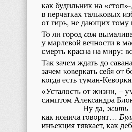
как будильник на «стоп»
в перчатках тальковых из
от гирь, не дающих тому 
То ли город
сам
вымалива
у марлевой вечности в мас
смерть красна на миру: в
Так зачем ждать до савана
зачем коверкать себя от б
когда есть туман-Кеворкя
«Усталость от жизни, – у
симптом Александра Бл
Ну да,
жить
как нонича говорят…
Бул
инъекция тявкает, как де