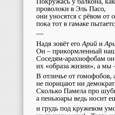
Покружась у балкона, ка
проволоки в Эль Пасо,
они уносятся с рёвом от 
пока тот в гамаке пытаетс
—
Надя зовёт его
Арий
и
Ари
Он – прикормленный наш
Соседям-арахнофобам он
их «образа жизни», а мы 
В отличье от гомофобов,
не порицают ни демократ
Сколько Памела про шуб
а пеньюары ведь носит ещ
и грудь под кружевом умо