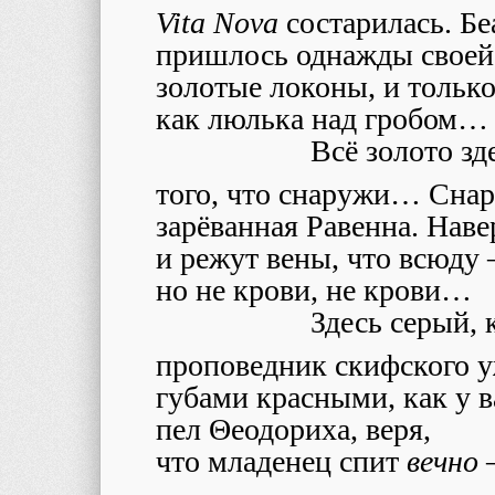
Vita Nova
состарилась. Бе
пришлось однажды своей
золотые локоны, и тольк
как люлька над гробом…
Всё золото зд
того, что снаружи… Сна
зарёванная Равенна. Наве
и режут вены, что всюду 
но не крови, не крови…
Здесь серый, 
проповедник скифского у
губами красными, как у в
пел Θеодориха, веря,
что младенец спит
вечно
–