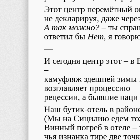
Этот центр перемётный о
не декларируя, даже чере
А так можно?
– ты спра
ответил бы
Нет
, я говор
—
И сегодня центр этот – в
–
камуфляж здешней зимы 
возглавляет процессию
рецессии, а бывшие наци 
Наш бутик-отель в район
(Мы на Сицилию едем тоже
Винный погреб в отеле –
чья изнанка тире две точк