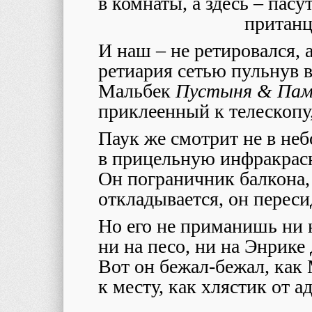
в комнаты, а здесь – пасут
пританц
И наш – не ретировался, 
ретиария сетью пульнув в
Мальбек
Пустыня
&
Пам
приклеенный к телескопу,
Паук же смотрит не в неб
в прицельную инфракрасн
Он пограничник балкона,
откладывается, он переси
Но его не приманишь ни 
ни на песо, ни на Энрик
Вот он бежал-бежал, как 
к месту, как хлястик от а