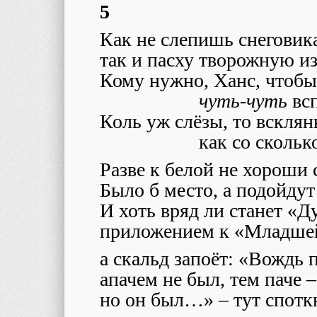
5
Как не слепишь снеговика
так и пасху творожную и
Кому нужно, Ханс, чтоб
чуть-чуть
вс
Коль уж слёзы, то всклян
как со сколько
Разве к белой не хороши 
Было б место, а подойдут
И хоть вряд ли станет «Д
приложением к «Младшей
а скальд запоёт: «Вождь
апачем не был, тем паче –
но он был…» – тут спотк