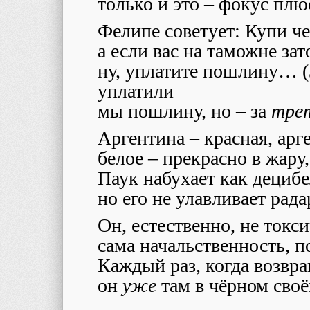
только и это – фокус плю
Фелипе советует: Купи ч
а если вас на таможне зат
ну, уплатите пошлину… (З
уплатили
мы пошлину, но – за
тре
Аргентина – красная, арг
белое – прекрасно в жару
Паук набухает как децибе
но его не улавливает рада
Он, естественно, не токси
сама начальственность, п
Каждый раз, когда возвра
он
уже
там в чёрном своё