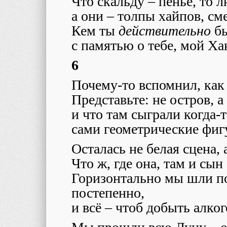
Что скальду – пенье, то 
а они – толпы хайпов, см
Кем ты
действительно
бы
с памятью о тебе, мой Хан
6
Почему-то вспомнил, как
Представьте: не остров, а
и что там сыграли когда-
сами геометрические фиг
Осталась не белая сцена,
Что ж, где она, там и сын
Горизонтально мы шли по
постепенно,
и всё – чтоб добыть алко