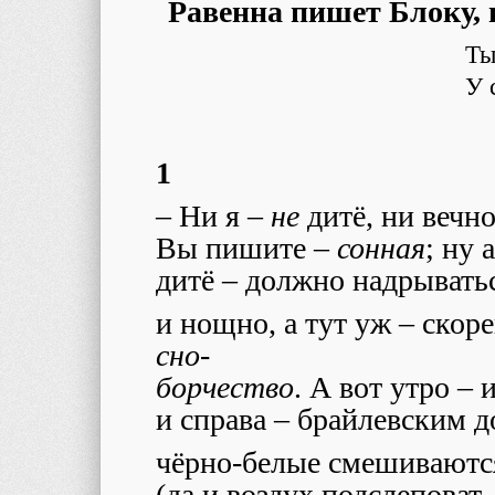
Равенна пишет Блоку, 
Ты
У 
1
–
Ни я –
не
дитё, ни вечн
Вы пишите –
сонная
; ну 
дитё – должно надрывать
и нощно, а тут уж –
скор
сно-
борчество
. А вот утро –
и справа – брайлевским 
чёрно-белые смешиваютс
(да и воздух подслеповат,