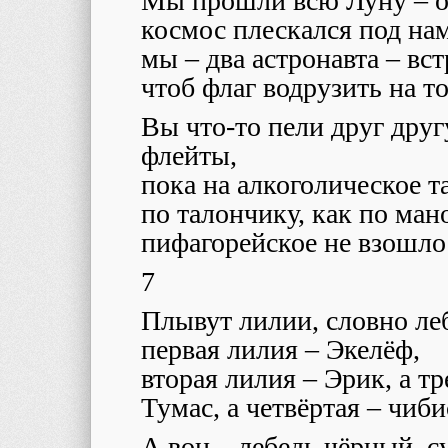
Мы прошли всю Луну – от 
космос плескался под нам
мы – два астронавта – вст
чтоб флаг водрузить на т
Вы что-то пели друг дру
флейты,
пока на алкоголическое т
по талончику, как по ман
пифагорейское не взошло
7
Плывут лилии, словно ле
первая лилия – Экелёф,
вторая лилия – Эрик, а тр
Тумас, а четвёртая – чиби
А вон – лебедь чёрный, с