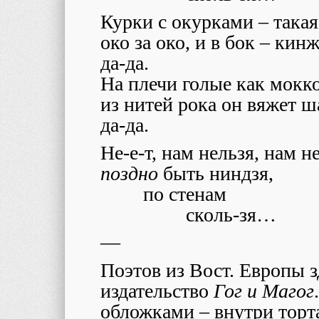
Курки с окурками – такая
око за око, и в бок – кинж
да-да.
На плечи голые как мокко
из нитей рока он вяжет ш
да-да.
Не-е-т, нам нельзя, нам н
поздно
быть ниндзя,
по стенам
сколь-зя…
—
Поэтов из Вост. Европы зд
издательство
Гог и Магог
обложками – внутри торта