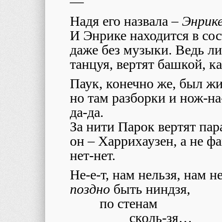
—
Надя его назвала –
Энрик
И Энрике находится в сос
даже без музыки. Ведь л
танцуя, вертят башкой, ка
Паук, конечно же, был жи
но там разборки и нож-на
да-да.
За нити Парок вертят пар
он – Харрихаузен, а не ф
нет-нет.
Не-е-т, нам нельзя, нам н
поздно
быть ниндзя,
по стенам
сколь-зя…