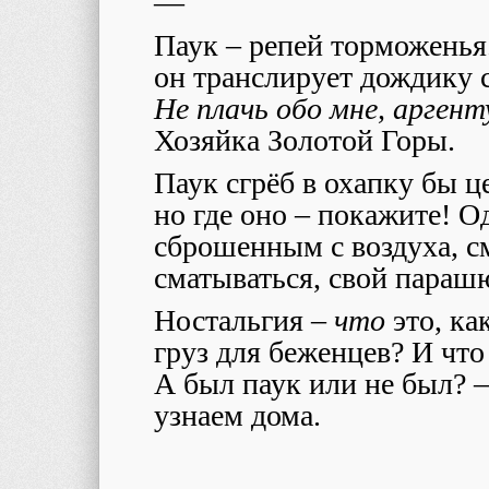
—
Паук – репей торможенья
он транслирует дождику
Не плачь обо мне, арген
Хозяйка Золотой Горы.
Паук сгрёб в охапку бы ц
но где оно – покажите! О
сброшенным с воздуха, см
сматываться, свой параш
Ностальгия –
что
это, ка
груз для беженцев? И что
А был паук или не был? –
узнаем дома.