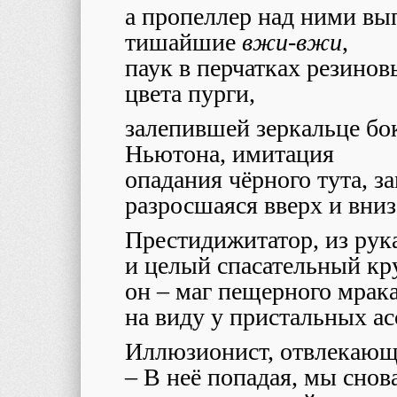
а пропеллер над ними вы
тишайшие
вжи-вжи
,
паук в перчатках резино
цвета пурги,
залепившей зеркальце б
Ньютона, имитация
опадания чёрного тута, з
разросшаяся вверх и вниз
Престидижитатор, из ру
и целый спасательный кр
он – маг пещерного мрак
на виду у пристальных ас
Иллюзионист, отвлекаю
–
В неё попадая, мы снов