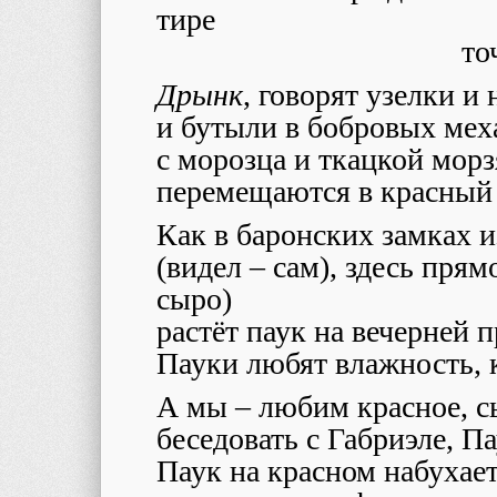
тире
то
Дрынк
, говорят узелки и
и бутыли в бобровых мех
с морозца и ткацкой мор
перемещаются в красный 
Как в баронских замках и
(видел – сам), здесь прям
сыро)
растёт паук на вечерней 
Пауки любят влажность, 
А мы – любим красное, с
беседовать с Габриэле, 
Паук на красном набухает