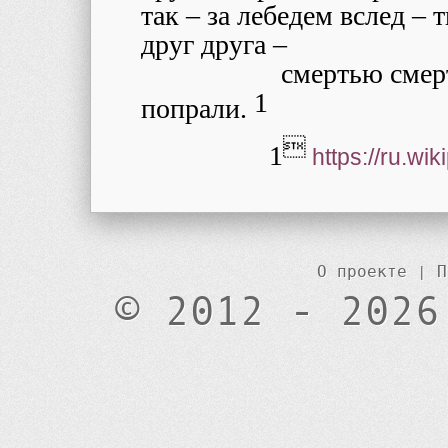
так – за лебедем вслед –
друг друга –
смертью смер
1
попрали.

1
https://ru.w
О проекте
|
П
© 2012 - 2026