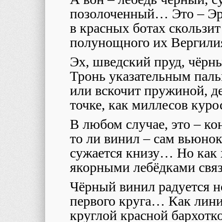
позолоченный… Это – Э
в красных ботах скользит
полунощного их Вергили
Эх, шведский пруд, чёр
Тронь указательным паль
или вскочит пружиной, д
точке, как миллесов куро
В любом случае, это – ко
то ли винил – сам вьюнок
сужается книзу… Но как 
якорными лебёдками свя
Чёрный винил радуется 
первого круга… Как лин
круглой красной бархотко