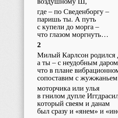
воздушному Ш,
где – по Сведенборгу –
паришь ты. А путь
с купели до морга –
что глазом моргнуть…
2
Милый Карлсон родился 
а ты – с неудобным даром
что в плане вибрационно
сопоставим с жужжаньем
моторчика или улья
в гнилом дупле Иггдрасил
который свеям и данам
был сразу и «янем» и «ин