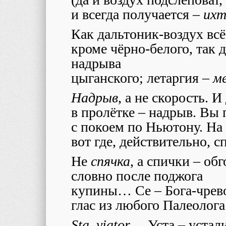
и всегда получается –
ихт
Как дальтоник-воздух вс
кроме чёрно-белого, так 
надрыва
цыганского; летаргия –
м
Надрыв
, а не скорость. 
в пролётке – надрыв. Вы 
с покоем по Ньютону. На
вот где, действительно, с
Не
спячка
, а спички – об
словно после поджога
купины… Се – Бога-чрев
глас из любого Палеолога
Sta, viator
…
Уста – устал