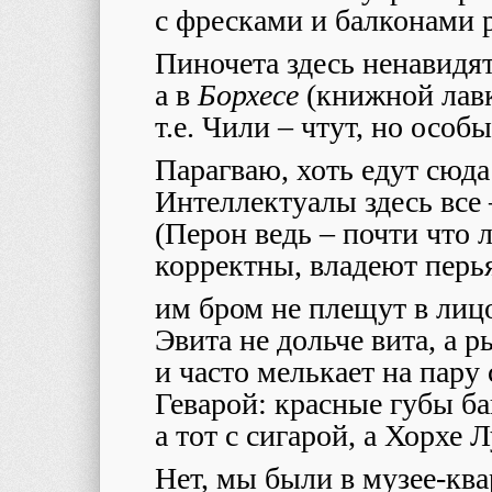
с фресками и балконами р
Пиночета здесь ненавидят 
а в
Борхесе
(книжной лавк
т.е. Чили – чтут, но особ
Парагваю, хоть едут сюда 
Интеллектуалы здесь все 
(Перон ведь – почти что л
корректны, владеют перья
им бром не плещут в лицо
Эвита не дольче вита, а 
и часто мелькает на пару 
Геварой: красные губы б
а тот с сигарой, а Хорхе Л
Нет, мы были в музее-ква