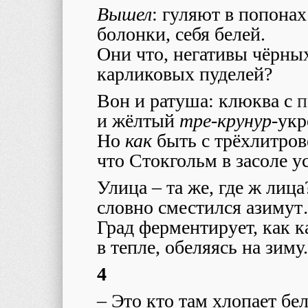
Вышел
: гуляют в попонах
болонки, себя белей.
Они что, негативы чёрны
карликовых пуделей?
Вон и ратуша: клюква с
п
и жёлтый
тре-крунур
-ук
Но
как
быть с трёхлитров
что Стокгольм в засоле у
Улица – та же, где ж лица
словно сместился азиму
Град ферментирует, как к
в тепле, обеляясь на зиму.
4
–
Это кто там хлопает бе