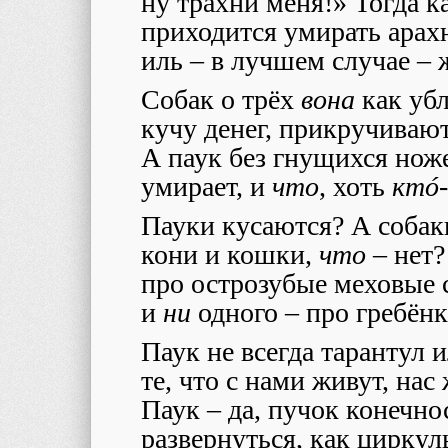
ну трахни меня!» Тогда к
приходится умирать арах
иль – в лучшем случае – 
Собак о трёх
вона
как убл
кучу денег, прикручивают
А паук без гнущихся но
умирает, и
что
, хоть
ктó-
Пауки кусаются? А собак
кони и кошки,
что
– нет?
про острозубые меховые 
и
ни
одного – про гребёнк
Паук не всегда тарантул 
те, что с нами живут, нас
Паук – да, пучок конечно
развернуться, как циркул