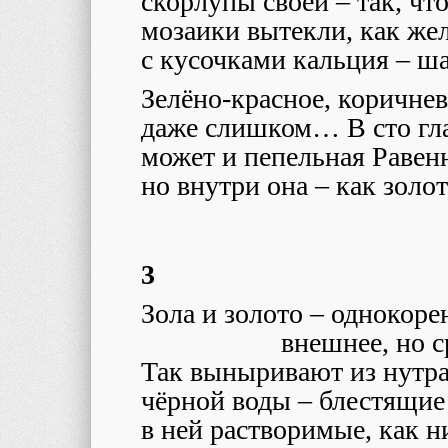
скорлупы своей – так, чт
мозаики вытекли, как же
с кусочками кальция – 
Зелёно-красное, коричнев
даже слишком… В сто гла
может и пепельная Равен
но внутри она – как золот
3
Зола и золото – однокоре
внешнее, но с
Так выныривают из нутр
чёрной воды – блестящие
в ней растворимые, как н