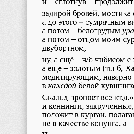
и – сглотнув – продолжи
задирой бровей, мостика 
а до этого – сумрачным в
а потом – белогрудым
ур
а потом – отцом моим су
двубортном,
ну, а ещё – ч/б чибисом 
а ещё – золотым (ты б, Ха
медитирующим, наверно
в
каждой
белой кувшинке,
Скальд пропоёт все «т.д.» 
и кеннинги, закрученные,
положит в курган, полаг
не в качестве конунга, а 