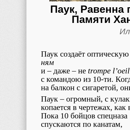
Паук, Равенна 
Памяти Ха
Ил
Паук создаёт оптическу
ням
и – даже – не
trompe l’oeil
с командою из 10-ти. Ког
на балкон с сигаретой, он
Паук – огромный, с кулак
копается в чертежах, как
Пока 10 бойцов спецназа
спускаются по канатам,