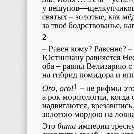
у вещунов
—
щелкунчиков
святых – золотые, как мё
за твоё бодрствованье, ка
2
–
Равен кому? Равенне? –
Юстиниану равняется Θе
оба – равны Велизарию с
на гибрид помидора и ип
1
О
ro, oro!
–
не рифмы это
а рок морфологии, когда 
надвигаются, врезавшись 
золотою мордою на ловца
Это
θита
империи тресну