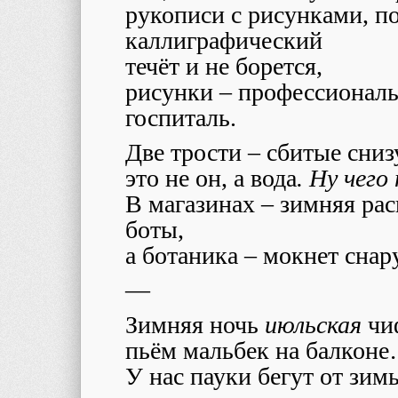
рукописи с рисунками, по
каллиграфический
течёт и не борется,
рисунки – профессиональ
госпиталь.
Две трости – сбитые сниз
это не он, а вода
. Ну чего
В магазинах – зимняя ра
боты,
а ботаника – мокнет снар
—
Зимняя ночь
июльская
чи
пьём мальбек на балкон
У нас пауки бегут от зим