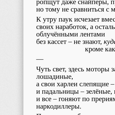
ропщут даже снайперы, п
но тому не сравниться с
К утру паук исчезает вме
своих наработок, а остал
облучёнными лентами
без кассет – не знают,
куд
кроме как
—
Чуть свет, здесь моторы 
лошадиные,
а свои харлеи слепящие –
и падальницы – зелёные, 
и все – гоняют по прерия
наркодиллеры.