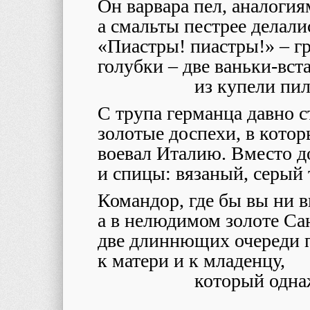
Он варвара пел, аналогия
а смальты пестрее делали
«Пиастры! пиастры!» – г
голубки – две ваньки-вст
из купели пи
С трупа германца давно 
золотые доспехи, в котор
воевал Италию. Вместо д
и спицы: вязаный, серый 
Командор, где бы вы ни в
а в нелюдимом золоте Са
две длиннющих очереди п
к матери и к младенцу,
который одна