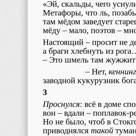
«Эй, скальды, чего уснул
Метафоры, что ль, позаб
там мёдом заведует старе
мёду – мало, поэтов – м
Настоящий – просит не де
а браги хлебнуть из рога
–
Это шмель там жужжит
– Нет,
кеннин
заводной кукурузник бога
3
Проснулся
: всё в доме сп
вон – вдали – поплавок-
Но не было, чтоб в Сток
приводнялся
такой
туман