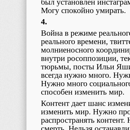
был установлен инстагра
Могу спокойно умирать.
4.
Война в режиме реальног
реального времени, твитт
молниеносного координи
внутри росоппозиции, те
тюрьмы, посты Ильи Яши
всегда нужно много. Нужн
Нужно много социального
способен изменить мир.
Контент дает шанс измен
изменить мир. Нужно про
распространять контент. 
смерть. Нельзя останавли