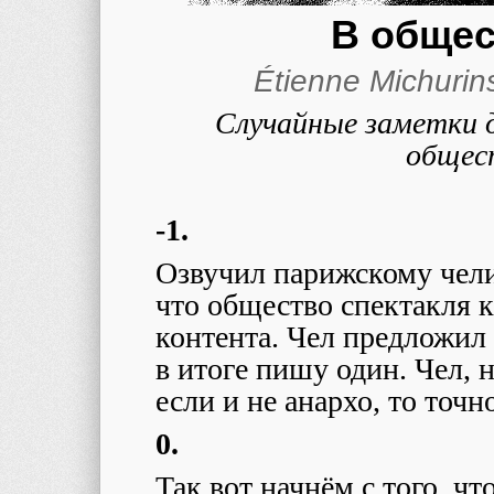
В общес
Étienne Michuri
Случайные заметки 
общес
-1.
Озвучил парижскому чели
что общество спектакля 
контента. Чел предложил р
в итоге пишу один. Чел, н
если и не анархо, то точ
0.
Так вот начнём с того, чт