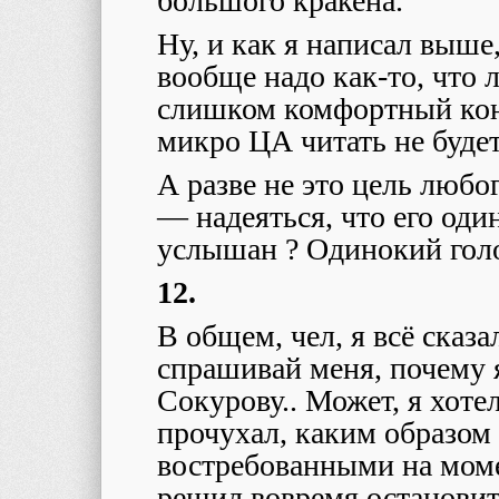
большого кракена.
Ну, и как я написал выше,
вообще надо как-то, что л
слишком комфортный кон
микро ЦА читать не буде
А разве не это цель любо
— надеяться, что его оди
услышан ? Одинокий гол
12.
В общем, чел, я всё сказа
спрашивай меня, почему 
Сокурову.. Может, я хоте
прочухал, каким образом
востребованными на момен
решил вовремя остановит