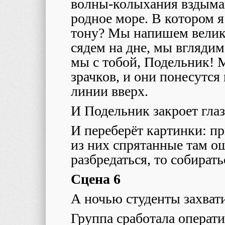
волны-колыхания вздыма
родное море. В котором я
тону? Мы напишем велик
сядем на дне, мы вглядим
мы с тобой, Подельник!
зрачков, и они понесутся
линии вверх.
И Подельник закроет гла
И переберёт картинки: пр
из них спрятанные там о
разбредаться, то собират
Сцена 6
А ночью студенты захват
Группа сработала операт