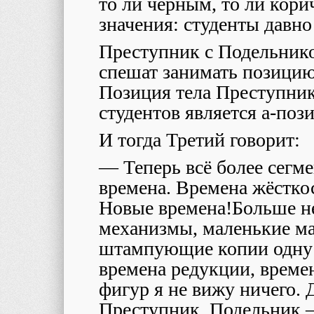
то ли черным, то ли кори
значения: студенты давно
Преступник с Подельнико
спешат занимать позицию
Позиция тела Преступник
студентов является а-поз
И тогда Третий говорит:
— Теперь всё более сегм
времена. Времена жёсткос
Новые времена!Больше н
механизмы, маленькие м
штампующие копии одну 
времена редукции, време
фигур я не вижу ничего. 
Преступник, Подельник 