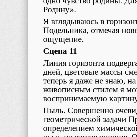
одно чувство родины. Дл
Родину».
Я вглядываюсь в горизон
Подельника, отмечая нов
ощущение.
Сцена 11
Линия горизонта подверг
дней, цветовые массы см
теперь я даже не знаю, н
живописным стилем я мог
воспринимаемую картин
Пыль. Совершенно очеви
геометрической задачи П
определением химическо
пыль на составляющие. 