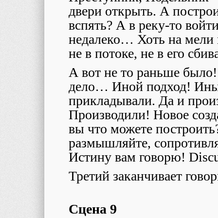
двери открыть. А построи
вспять? А в реку-то войт
недалеко… Хоть на мели 
не в потоке, не в его сби
А вот не то раньше было!
дело… Иной подход! Ины
прикладывали. Да и произ
Производили! Новое соз
вы что можете построить?
размышляйте, сопротивл
Истину вам говорю! Discu
Третий заканчивает гово
Сцена 9