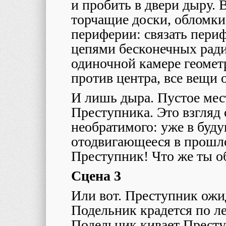
и пробить в двери дыру. 
торчащие доски, обломки
периферии: связать пери
цепями бесконечных ради
одиночной камере геомет
против центра, все вещи 
И лишь дыра. Пустое мест
Преступника. Это взгляд
необратимого: уже в буд
отодвигающееся в прошл
Преступник! Что же ты 
Сцена 3
Или вот. Преступник ожи
Подельник крадется по ле
Подельник кивает Престу