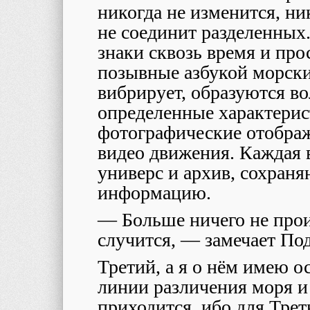
никогда не изменится, ник
не соединит разделенных
знаки сквозь время и про
позывные азбукой морски
вибрирует, образуются в
определенные характерис
фотографические отобра
видео движения. Каждая 
универс и архив, сохран
информацию.
— Больше ничего не прои
случится, — замечает По
Третий, а я о нём имею о
линии различения моря и 
приходится, ибо для Тре