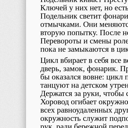
Ключей у них нет, но ес
Подельник светит фонари
отмычками. Они меняютс
вторую попытку. После н
Перевороты и смены роле
пока не замыкаются в ци
Цикл вбирает в себя все 
дверь, замок, фонарик. П
бы оказался вовне: цикл п
танцуют на детском утрен
Держатся за руки, чтобы 
Хоровод огибает окружнос
всех равноудаленных друг
окружность служит подпо
рук, ради бережной перед