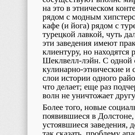
на это в этническом конт
рядом с модным хипстерс
кафе (и йога) рядом с т
турецкой лавкой, чуть да
эти заведения имеют пра
клиентуру, но находятся 
Шеклвелл-лэйн. С одной 
кулинарно-этнические и 
слои истории одного райо
что делает; еще раз подч
волн не уничтожает друг
Более того, новые социал
появившиеся в Долстоне,
устоявшиеся заведения, 
так сказать, проблему ап