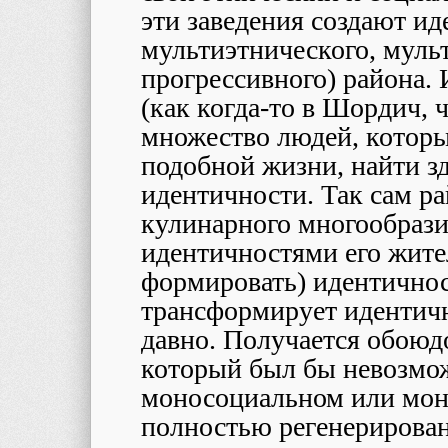
эти заведения создают и
мультиэтнического, муль
прогрессивного) района. И
(как когда-то в Шордич, 
множество людей, которы
подобной жизни, найти зд
идентичности. Так сам ра
кулинарного многообраз
идентичностями его жит
формировать) идентичнос
трансформирует идентичн
давно. Получается обоюд
который был бы невозможе
моносоциальном или моно
полностью регенерирован