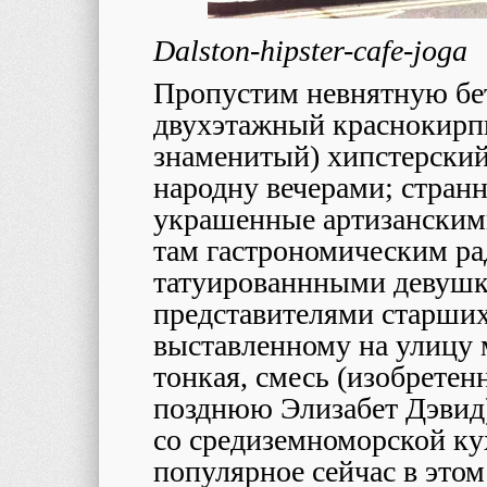
Dalston-hipster-cafe-joga
Пропустим невнятную бе
двухэтажный краснокирпи
знаменитый) хипстерский 
народну вечерами; стран
украшенные артизанским
там гастрономическим р
татуированнными девушка
представителями старших
выставленному на улицу 
тонкая, смесь (изобретен
позднюю Элизабет Дэвид
со средиземноморской ку
популярное сейчас в этом