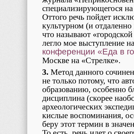
специализирующегося на
Оттого речь пойдет искл
культурном (и отдаленно
что называют «городской 
легло мое выступление 
конференции «Еда в г
Москве на «Стрелке».
3.
Метод данного сочинен
не только потому, что авт
образованию, особенно б
дисциплина (скорее наобо
археологических экспеди
кислые воспоминания, ос
беру этот термин в значе
То есть, речь идет о свое