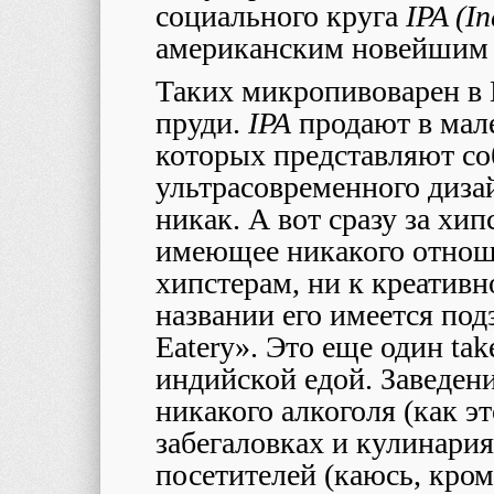
социального круга
IPA (In
американским новейшим 
Таких микропивоварен в 
пруди.
IPA
продают в мал
которых представляют с
ультрасовременного дизай
никак. А вот сразу за хи
имеющее никакого отношен
хипстерам, ни к креативн
названии его имеется подз
Eatery». Это еще один tak
индийской едой. Заведени
никакого алкоголя (как э
забегаловках и кулинариях
посетителей (каюсь, кром