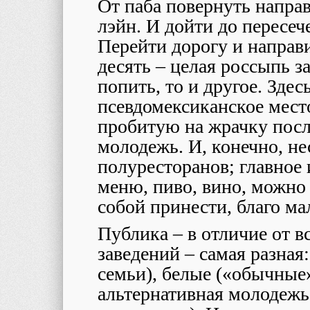
От паба повернуть направ
лэйн. И дойти до пересеч
Перейти дорогу и направи
десять – целая россыпь з
попить, то и другое. Здес
псевдомексиканское место
пробитую на жрачку посл
молодежь. И, конечно, н
полуресторанов; главное
меню, пиво, вино, можно 
собой принести, благо ма
Публика – в отличие от
заведений – самая разная
семьи), белые («обычные
альтернативная молодежь