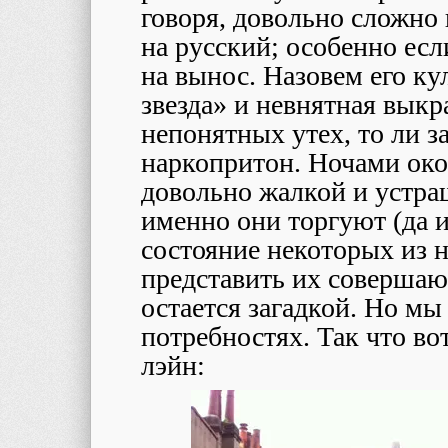
говоря, довольно сложно
на русский; особенно если
на вынос. Назовем его ку
звезда» и невнятная вык
непонятных утех, то ли з
наркопритон. Ночами око
довольно жалкой и устра
именно они торгуют (да 
состояние некоторых из н
представить их совершаю
остается загадкой. Но мы
потребностях. Так что во
лэйн: