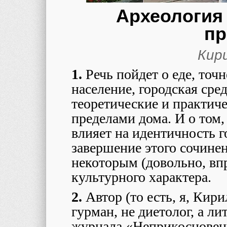
Археология
пр
Кир
1.
Речь пойдет о еде, точн
население, городская сре
теоретические и практич
пределами дома. И о том,
влияет на идентичность г
завершение этого сочинен
некоторым (довольно, вп
культурного характера.
2.
Автор (то есть, я, Кир
гурман, не диетолог, а ли
журнала «Неприкосновен