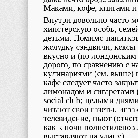
Маками, кофе, книгами и 
Внутри довольно часто м
хипстерскую особь, семе
детьми. Помимо напитков
желудку сэндвичи, кексы 
вкусно и (по лондонским
дорого, по сравнению с 
кулинариями (см. выше) 
кафе следует часто закры
лимонадом и сигаретами (
social club; целыми дням
читают свои газеты, игра
телевидение, пьют (отчего
как к ночи полиетиленов
выставляют на улицу).