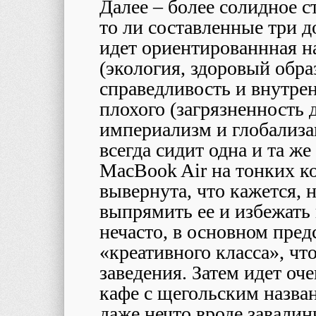
Далее – более солидное ст
то ли составленные три д
идет ориентированнная на
(экология, здоровый обра
справедливость и внутре
плохого (загрязненность 
империализм и глобализац
всегда сидит одна и та ж
MacBook Air на тонких к
вывернута, что кажется, 
выпрямить ее и избежать
нечасто, в основном пред
«креативного класса», чт
заведения. Затем идет оч
кафе c щегольским назв
даже нечто вроде завалин