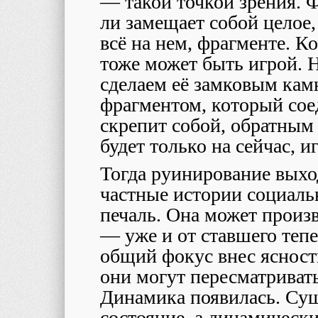
― такой точкой зрения. 
ли замещает собой целое, 
всё на нем, фрагменте. К
тоже может быть игрой. Н
сделаем её замковым кам
фрагментом, который соед
скрепит собой, обратным
будет только на сейчас, и
Тогда руинирование вых
частные истории социал
печаль. Она может произ
— уже и от ставшего теп
общий фокус внес ясност
они могут пересматривать
Динамика появилась. Сущ
состояние, а динамически