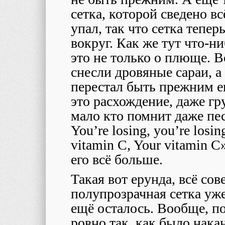
сетка, которой сведено в
упал, так что сетка тепер
вокруг. Как же тут что-н
это не только о плюще. 
снесли дровяные сараи, а
перестал быть прежним ещ
это расхождение, даже гр
мало кто помнит даже пе
You’re losing, you’re losin
vitamin C, Your vitamin C
его всё больше.
Такая вот ерунда, всё со
полупрозрачная сетка уже
ещё осталось. Вообще, по
ровно так, как было нак