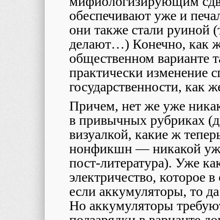
мифиологизирующим сдви
обеспечивают уже и печал
они также стали руиной (
делают…) Конечно, как ж
общественном варианте т
практически изменение сп
государственности, как ж
Причем, нет же уже никак
в привычных рубриках (да
визуалкой, какие ж тепе
нонфикшн ― никакой уже 
пост-литература). Уже как
электричество, которое в
если аккумуляторы, то да
Но аккумуляторы требуют
подзарядки в варианте д