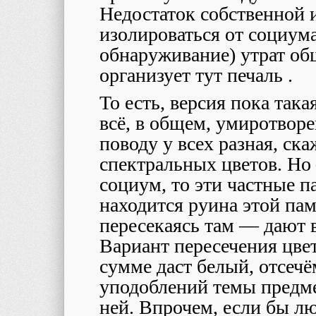
Недостаток собственной 
изолироваться от социум
обнаруживание) утрат об
организует тут печаль .
То есть, версия пока така
всё, в общем, умиротворе
поводу у всех разная, ск
спектральных цветов. Но
социум, то эти частные па
находится руина этой пам
пересекаясь там — дают в
Вариант пересечения цвет
сумме даст белый, отсечё
уподоблений темы предм
ней. Впрочем, если бы л