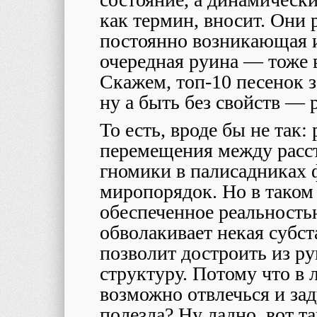
как термин, вносит. Они
постоянно возникающая 
очередная руина — тоже в
Скажем, топ-10 песенок з
ну а быть без свойств ― р
То есть, вроде бы не так
перемещения между расс
гномики в палисадниках
миропорядок. Но в таком 
обеспеченное реальность
обволакивает некая субст
позволит достроить из 
структуру. Потому что в 
возможно отвлечься и заду
полезла? Ну ладно, вот та