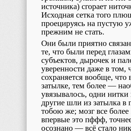
источника) сгорает ниточ
Исходная сетка того плющ
проецируясь на пустую уж
прежним не стать.
Они были приятно связаны
те, что были перед глаза
субъектов, дырочек и пал
уверенности даже в том, 
сохраняется вообще, что в
затылке, тем более ― нао
увязывалось, одни нитки 
другие шли из затылка в г
тобою же; мозг все боле
впервые это пффф, точне
осознано ― всё стало ник