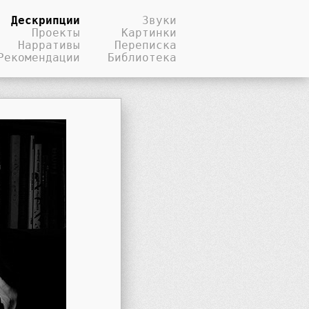
Дескрипции
Звуки
Проекты
Картинки
Нарративы
Переписка
Рекомендации
Библиотека