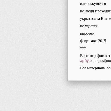
или кажущееся
но люди проходят
укрыться за Вит
не удастся
впрочем
февр.–авг. 2015
***
В фотографии к з
арбуз
» на post(non
Все материалы бл