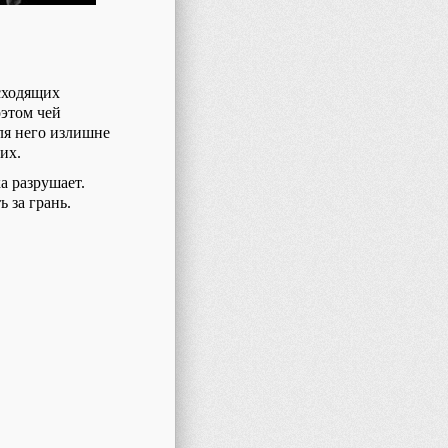
сходящих
оэтом чей
ля него излишне
их.
а разрушает.
 за грань.