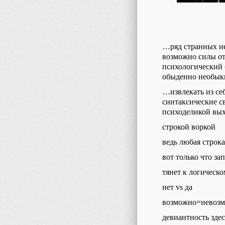
…ряд странных н
возможно силы от
психологический 
обыденно необык
…извлекать из себ
синтаксические св
психоделикой вых
строкой воркой
ведь любая строка
вот только что за
тянет к логическ
нет vs да
возможно=невоз
девиантность здес