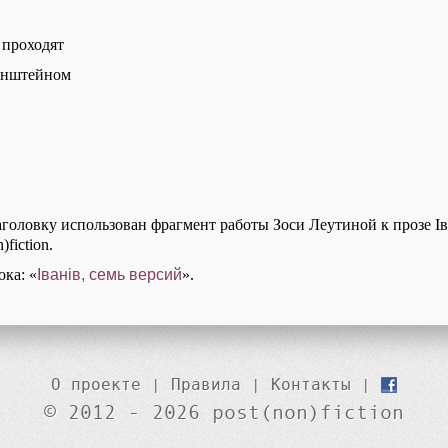
 проходят
генштейном
аголовку использован фрагмент работы Зоси Леутиной к прозе Iв
)fiction.
ока: «
Iванiв, семь версий
».
О проекте
|
Правила
|
Контакты
|
© 2012 - 2026 post(non)fiction