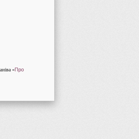
анiва «
Про