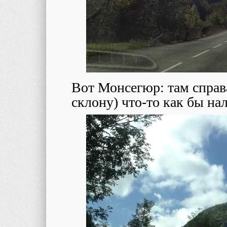
Вот Монсегюр: там справ
склону) что-то как бы на