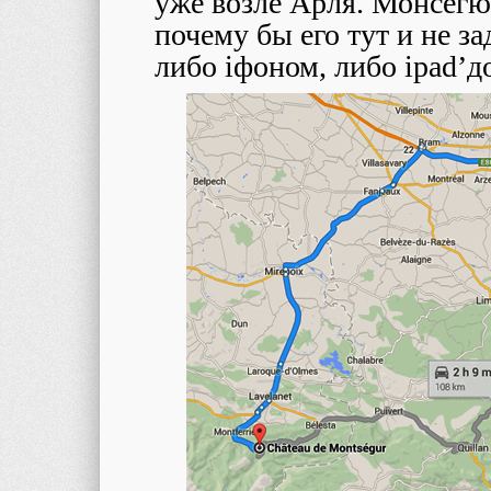
уже возле Арля. Монсегюр
почему бы его тут и не 
либо iфоном, либо ipad’