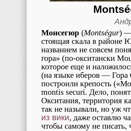
Montség
Анд
Монсегюр
(
Montségur
) —
стоящая скала в районе
названием не совсем поня
гора» (по-окситански Mou
которое еще и наложилос
(на языке иберов — Гора
построили крепость («Мон
montis securi. Дело, поня
Окситания, территория ка
так не называли, но уж ч
из вики
, даже оставлю ча
чтобы самому не писать, 