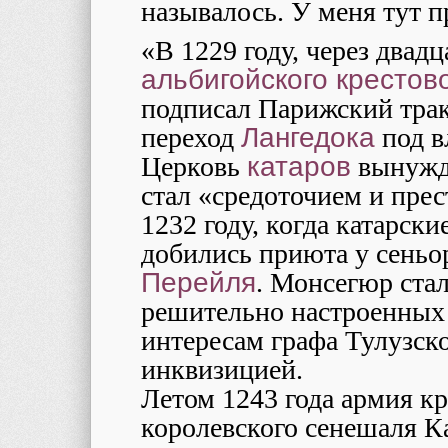
называлось. У меня тут п
«В 1229 году, через двадц
альбигойского крестов
подписал Парижский трак
переход
Лангедока
под в
Церковь
катаров
вынужде
стал «средоточием и прес
1232 году, когда катарск
добились приюта у сеньо
Перейля
. Монсегюр ста
решительно настроенны
интересам графа Тулузск
инквизицией.
Летом 1243 года армия к
королевского сенешаля К