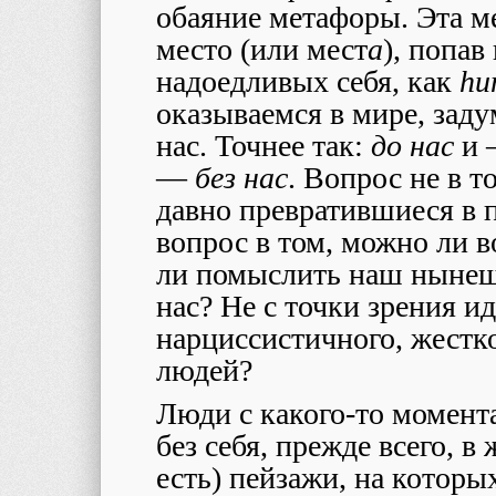
обаяние метафоры. Эта ме
место (или мест
а
), попав
надоедливых себя, как
hu
оказываемся в мире, зад
нас. Точнее так:
до нас
и 
—
без нас
. Вопрос не в 
давно превратившиеся в п
вопрос в том, можно ли 
ли помыслить наш нынешн
нас? Не с точки зрения и
нарциссистичного, жестко
людей?
Люди с какого-то момент
без себя, прежде всего, в
есть) пейзажи, на котор