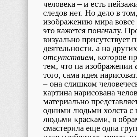
человека – и есть пейзажи
следов нет. Но дело в том,
изображению мира вовсе н
это кажется поначалу. Пр
визуально присутствует п
деятельности, а на други
отсутствием
, которое п
тем, что на изображении
того, сама идея нарисоват
– она слишком человеческ
картина нарисована челов
материально представляе
одними людьми холста с
людьми красками, в обр
смастерила еще одна гру
идея изобразить место, гд