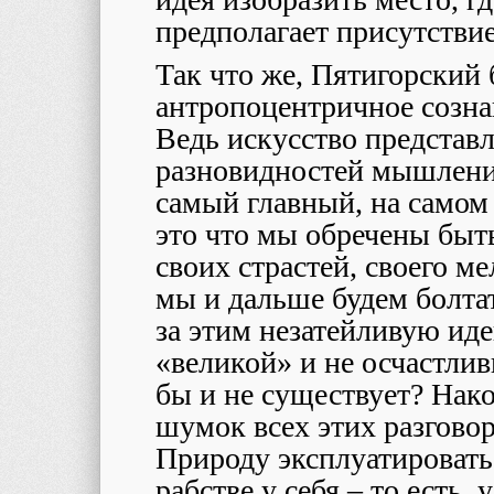
предполагает присутствие
Так что же, Пятигорский 
антропоцентричное созн
Ведь искусство представл
разновидностей мышления
самый главный, на самом 
это что мы обречены быть
своих страстей, своего м
мы и дальше будем болта
за этим незатейливую ид
«великой» и не осчастлив
бы и не существует? Нако
шумок всех этих разгово
Природу эксплуатировать,
рабстве у себя – то есть