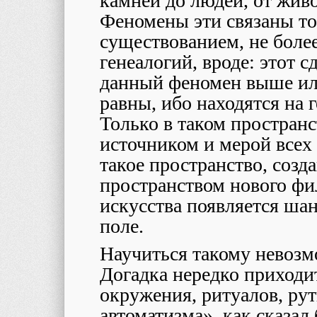
камней до людей, от жив
Феномены эти связаны то
существованием, не более
генеалогий, вроде: этот с
данный феномен выше или
равны, ибо находятся на 
Только в таком пространс
источником и мерой всех 
такое пространство, созд
пространством нового ф
искусства появляется ша
поле.
Научиться такому невозм
Догадка нередко приходи
окружения, ритуалов, рут
автоматизма», как сказа