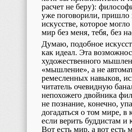
расчет не беру): филосо
уже поговорили, пришло в
искусстве, которое могл
мир без меня, тебя, без на
Думаю, подобное искусств
как идеал. Эта возможнос
художественного мышлени
«мышление», а не автома
ремесленных навыков, ис
читатель очевидную бана
непохожего двойника фило
не познание, конечно, упа
догадаться о том мире, в
если верить буддистам и 
Вот есть мир, а вот ест