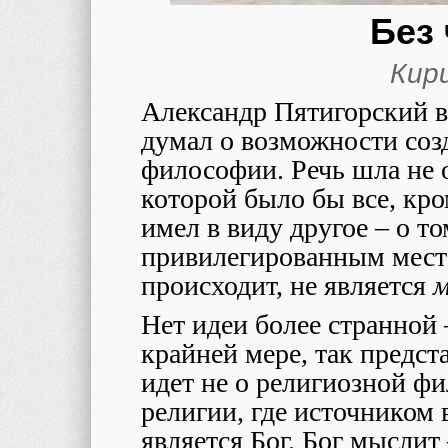
Без
Кир
Александр Пятигорский в
думал о возможности соз
философии. Речь шла не 
которой было бы все, кро
имел в виду другое – о то
привилегированным мест
происходит, не является
м
Нет идеи более странной 
крайней мере, так предст
идет не о религиозной ф
религии, где источником 
является Бог. Бог мыслит