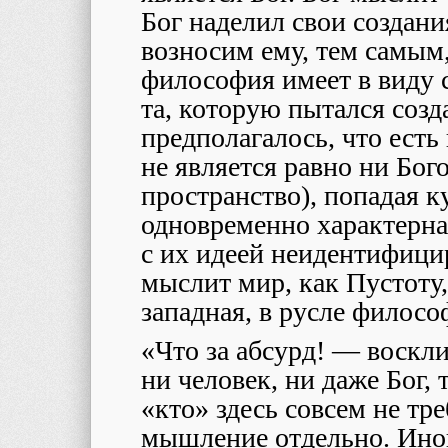
Бог наделил свои создани
возносим ему, тем самым
философия имеет в виду с
та, которую пытался созд
предполагалось, что есть
не является равно ни Бого
пространство), попадая 
одновременно характерна
с их идеей неидентифици
мыслит мир, как Пустоту
западная, в русле филос
«Что за абсурд! — воскл
ни человек, ни даже Бог, 
«кто» здесь совсем не тр
мышление отдельно. Иног