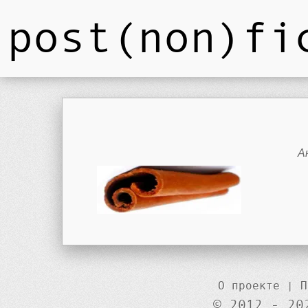
post(non)fi
А
О проекте
|
П
© 2012 - 20