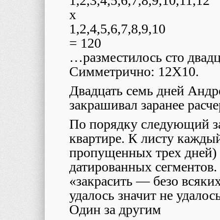
1,2,3,4,5,6,7,8,9,10,11,12
x
1,2,4,5,6,7,8,9,10
= 120
…разместилось сто двадц
Симметрично: 12X10.
Двадцать семь дней Андр
закрашивал заранее расче
По порядку следующий за
квартире. К листу кажды
пропущенных трех дней) 
датированных сегментов. 
«закрасить — безо всяки
удалось значит не удалось
Один за другим