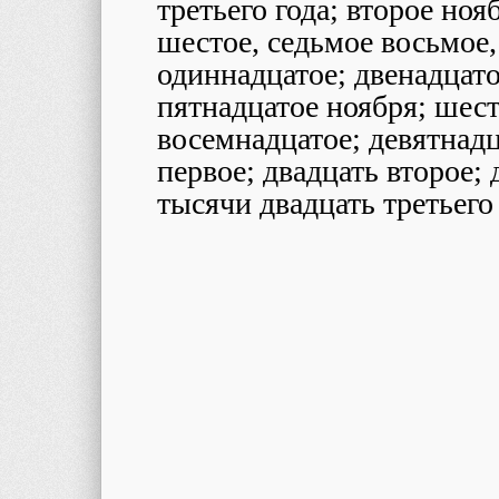
третьего года; второе нояб
шестое, седьмое восьмое,
одиннадцатое; двенадцато
пятнадцатое ноября; шест
восемнадцатое; девятнадц
первое; двадцать второе; 
тысячи двадцать третьего 