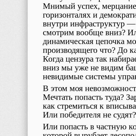
Мнимый успех, мерцание 
горизонталях и демократи
внутри инфраструктур — 
смотрим вообще вниз? Ил
динамическая цепочка мое
производящего что? До ка
Когда цензура так набира
вниз мы уже не видим ба
невидимые системы упр
В этом моя невозможност
Мечтать попасть туда? За
как стремиться к вписыв
Или победителя не судят?
Или попасть в частную к
которой вырубает лесопо